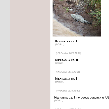
Kostaryka cz. I
(żródło: )
( 25 Grudnia 2016 12:26)
Nikaragua cz. II
(żródło: )
( 9 Grudnia 2016 23:34)
Nikaragua cz. I
(żródło: )
( 6 Grudnia 2016 22:49)
Nebraska cz. I i w ogóle ostatnia w U
(żródło: )