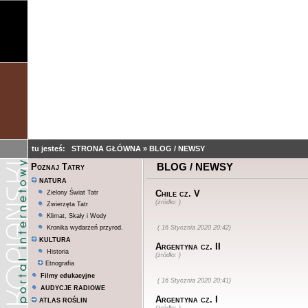
tu jesteś:
STRONA GŁÓWNA
»
BLOG / NEWSY
BLOG / NEWSY
Poznaj Tatry
NATURA
Chile cz. V
Zielony Świat Tatr
(żródło: )
Zwierzęta Tatr
Klimat, Skały i Wody
Kronika wydarzeń przyrod.
( 16 Stycznia 2020 20:42)
KULTURA
Argentyna cz. II
Historia
(żródło: )
Etnografia
Filmy edukacyjne
( 16 Stycznia 2020 20:41)
AUDYCJE RADIOWE
Argentyna cz. I
ATLAS ROŚLIN