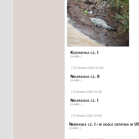
Kostaryka cz. I
(żródło: )
( 25 Grudnia 2016 12:26)
Nikaragua cz. II
(żródło: )
( 9 Grudnia 2016 23:34)
Nikaragua cz. I
(żródło: )
( 6 Grudnia 2016 22:49)
Nebraska cz. I i w ogóle ostatnia w U
(żródło: )