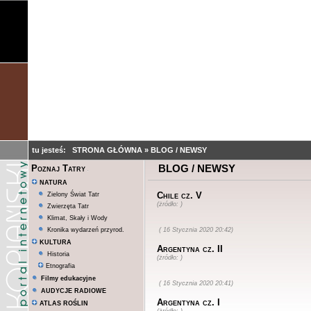
tu jesteś:
STRONA GŁÓWNA
»
BLOG / NEWSY
BLOG / NEWSY
Poznaj Tatry
NATURA
Chile cz. V
Zielony Świat Tatr
(żródło: )
Zwierzęta Tatr
Klimat, Skały i Wody
Kronika wydarzeń przyrod.
( 16 Stycznia 2020 20:42)
KULTURA
Argentyna cz. II
Historia
(żródło: )
Etnografia
Filmy edukacyjne
( 16 Stycznia 2020 20:41)
AUDYCJE RADIOWE
Argentyna cz. I
ATLAS ROŚLIN