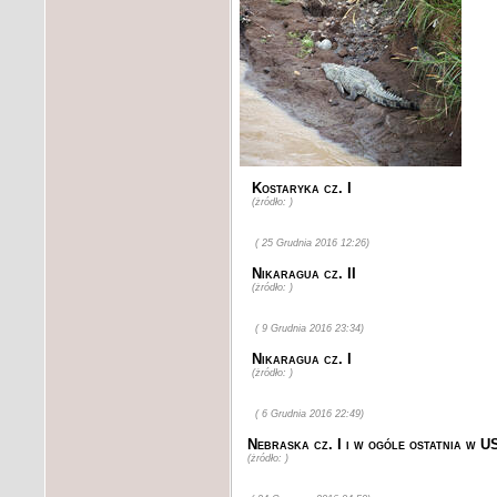
Kostaryka cz. I
(żródło: )
( 25 Grudnia 2016 12:26)
Nikaragua cz. II
(żródło: )
( 9 Grudnia 2016 23:34)
Nikaragua cz. I
(żródło: )
( 6 Grudnia 2016 22:49)
Nebraska cz. I i w ogóle ostatnia w U
(żródło: )