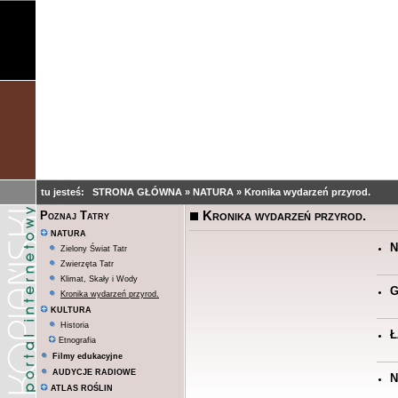
tu jesteś:
STRONA GŁÓWNA
»
NATURA
»
Kronika wydarzeń przyrod.
Kronika wydarzeń przyrod.
Poznaj Tatry
NATURA
N
Zielony Świat Tatr
Zwierzęta Tatr
Klimat, Skały i Wody
G
Kronika wydarzeń przyrod.
KULTURA
Historia
Ł
Etnografia
Filmy edukacyjne
AUDYCJE RADIOWE
N
ATLAS ROŚLIN