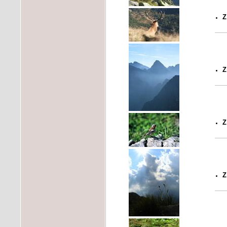
Z
Z
Z
Z