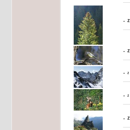
Z
Z
z
z
Z