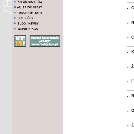
ATLAS GRZYBÓW
C
ATLAS ZWIERZĄT
PANORAMY TATR
INNE GÓRY
N
BLOG / NEWSY
WSPÓŁPRACA
C
K
Ż
F
R
O
J