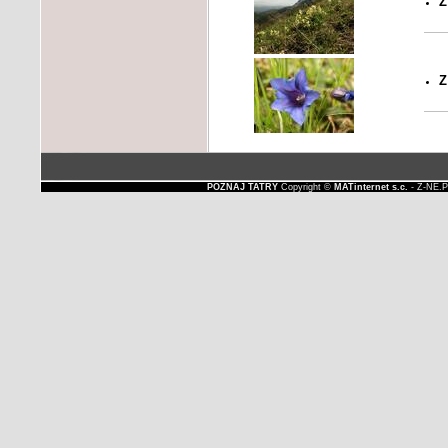
Z
Z
POZNAJ TATRY
Copyright ©
MATinternet s.c.
- Z-NE.P