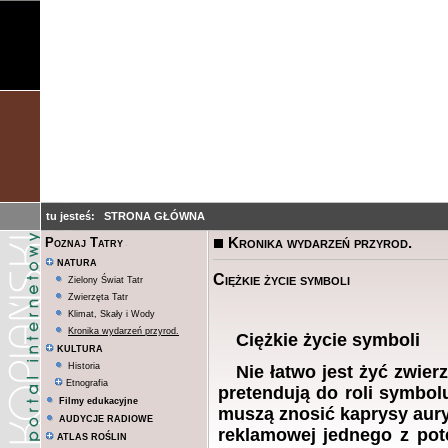
tu jesteś:
STRONA GŁÓWNA
Kronika wydarzeń przyrod.
Poznaj Tatry
NATURA
Ciężkie życie symboli
Zielony Świat Tatr
Zwierzęta Tatr
Klimat, Skały i Wody
Kronika wydarzeń przyrod.
Ciężkie życie symboli
KULTURA
Historia
Nie łatwo jest żyć zwier
Etnografia
pretendują do roli symbo
Filmy edukacyjne
muszą znosić kaprysy aury 
AUDYCJE RADIOWE
reklamowej jednego z pot
ATLAS ROŚLIN