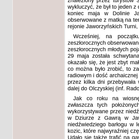
znaleziony przez turystów
wykluczyć, że był to jeden 
koniec maja w Dolinie Ja
obserwowane z matką na ter
rejonie Jaworzyńskich Turni,
Wcześniej, na początk
zeszłorocznych obserwowano 
zeszłorocznych młodych poja
29 maja została schwytana
okazało się, że jest zbyt m
co można było zrobić, to za
radiowym i dość archaicznej 
przez kilka dni przebywała 
dalej do Olczyskiej (inf. Rad
Jak co roku na wiosnę
zwłaszcza tych położonyc
wykorzystywane przez niedź
w Dziurze z Gawrą w Jawo
niedźwiedziego barłogu w l
kozic, które najwyraźniej cz
Udało się także trafić na g