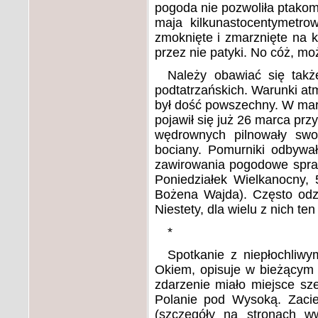
pogoda nie pozwoliła ptakom 
maja kilkunastocentymetrow
zmoknięte i zmarznięte na ko
przez nie patyki. No cóż, mo
Należy obawiać się także
podtatrzańskich. Warunki atm
był dość powszechny. W marc
pojawił się już 26 marca prz
wędrownych pilnowały swo
bociany. Pomurniki odbywał
zawirowania pogodowe spraw
Poniedziałek Wielkanocny, 
Bożena Wajda). Często odzy
Niestety, dla wielu z nich t
*
Spotkanie z niepłochliwy
Okiem, opisuje w bieżącym 
zdarzenie miało miejsce sze
Polanie pod Wysoką. Zaciet
(szczegóły na stronach
ww