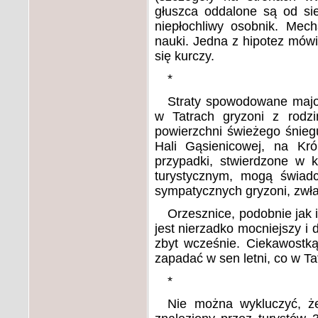
głuszca oddalone są od si
niepłochliwy osobnik. Mech
nauki. Jedna z hipotez mówi
się kurczy.
*
Straty spowodowane majo
w Tatrach gryzoni z rodzi
powierzchni świeżego śniegu
Hali Gąsienicowej, na K
przypadki, stwierdzone w k
turystycznym, mogą świadc
sympatycznych gryzoni, zwła
Orzesznice, podobnie jak i
jest nierzadko mocniejszy i 
zbyt wcześnie. Ciekawostk
zapadać w sen letni, co w Ta
*
Nie można wykluczyć, że 