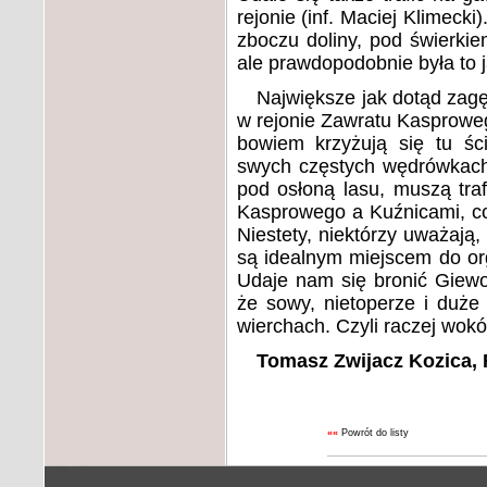
rejonie (inf. Maciej Klimeck
zboczu doliny, pod świerkie
ale prawdopodobnie była to 
Największe jak dotąd zagęs
w rejonie Zawratu Kasproweg
bowiem krzyżują się tu ści
swych częstych wędrówkach
pod osłoną lasu, muszą tr
Kasprowego a Kuźnicami, cor
Niestety, niektórzy uważają,
są idealnym miejscem do or
Udaje nam się bronić Giewo
że sowy, nietoperze i duże 
wierchach. Czyli raczej wokó
Tomasz Zwijacz Kozica, F
««
Powrót do listy