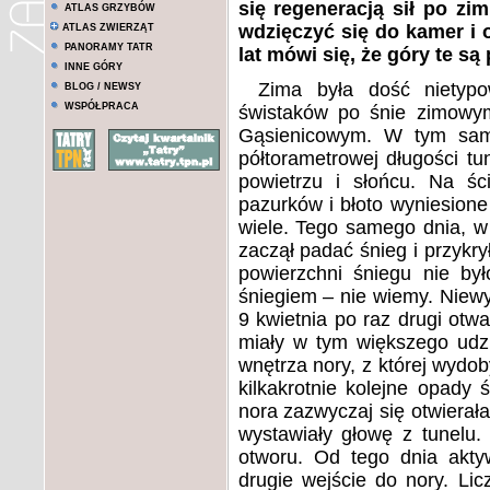
się regeneracją sił po zi
ATLAS GRZYBÓW
wdzięczyć się do kamer i 
ATLAS ZWIERZĄT
PANORAMY TATR
lat mówi się, że góry te są
INNE GÓRY
Zima była dość nietypo
BLOG / NEWSY
WSPÓŁPRACA
świstaków po śnie zimowym.
Gąsienicowym. W tym samy
półtorametrowej długości t
powietrzu i słońcu. Na śc
pazurków i błoto wyniesione 
wiele. Tego samego dnia, w
zaczął padać śnieg i przykry
powierzchni śniegu nie by
śniegiem – nie wiemy. Niewy
9 kwietnia po raz drugi otwa
miały w tym większego udzia
wnętrza nory, z której wydob
kilkakrotnie kolejne opady
nora zazwyczaj się otwierała
wystawiały głowę z tunelu.
otworu. Od tego dnia akty
drugie wejście do nory. Li