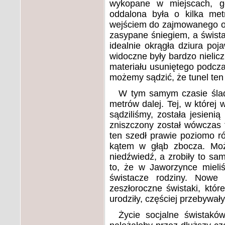
wykopane w miejscach, g
oddalona była o kilka me
wejściem do zajmowanego od 
zasypane śniegiem, a świst
idealnie okrągła dziura poj
widoczne były bardzo nielic
materiału usuniętego podcza
możemy sądzić, że tunel ten
W tym samym czasie ślady
metrów dalej. Tej, w której w
sądziliśmy, została jesieni
zniszczony został wówczas 
ten szedł prawie poziomo r
kątem w głąb zbocza. Możl
niedźwiedź, a zrobiły to sa
to, że w Jaworzynce mieli
świstacze rodziny. Nowe 
zeszłoroczne świstaki, któ
urodziły, częściej przebywały
Życie socjalne świstakó