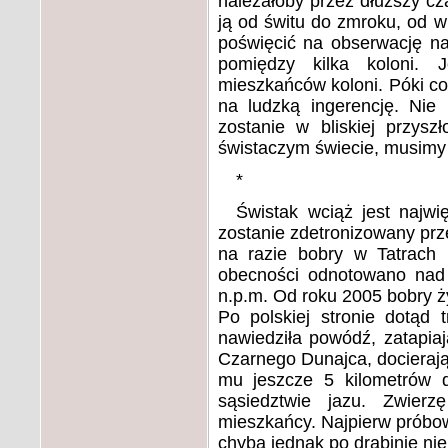
należałoby przez dłuższy cza
ją od świtu do zmroku, od wi
poświęcić na obserwację naj
pomiędzy kilka koloni. 
mieszkańców koloni. Póki co
na ludzką ingerencję. Nie
zostanie w bliskiej przys
świstaczym świecie, musimy d
*
Świstak wciąż jest najwi
zostanie zdetronizowany prze
na razie bobry w Tatrach 
obecności odnotowano nad
n.p.m. Od roku 2005 bobry ży
Po polskiej stronie dotąd 
nawiedziła powódź, zatapia
Czarnego Dunajca, docieraj
mu jeszcze 5 kilometrów 
sąsiedztwie jazu. Zwierz
mieszkańcy. Najpierw próbow
chyba jednak po drabinie nie 