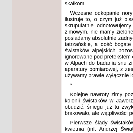
skałkom.
Wczesne odkopanie nory i
ilustruje to, o czym już pi
skrupulatnie odnotowujemy
zimowym, nie mamy zielonego
posiadamy absolutnie żadnyc
tatrzańskie, a dość bogate
świstaków alpejskich pozos
ignorowane pod pretekstem 
w Alpach do badania snu z
aparatury pomiarowej, z ze
używamy prawie wyłącznie lor
*
Kolejne nawroty zimy pozw
kolonii świstaków w Jaworz
obudzić, śniegu już tu zwyk
brakowało, ale wątpliwości p
Pierwsze ślady świstakó
kwietnia (inf. Andrzej Świ