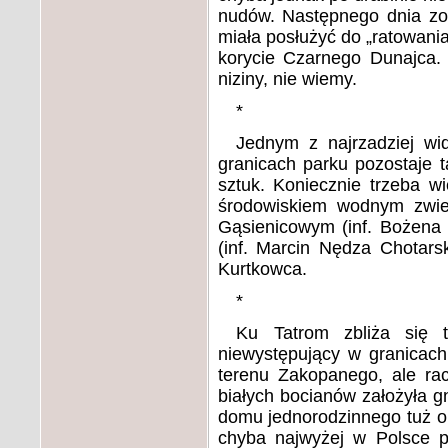
nudów. Następnego dnia zost
miała posłużyć do „ratowania
korycie Czarnego Dunajca. 
niziny, nie wiemy.
*
Jednym z najrzadziej wi
granicach parku pozostaje t
sztuk. Koniecznie trzeba w
środowiskiem wodnym zwi
Gąsienicowym (inf. Bożena
(inf. Marcin Nędza Chotars
Kurtkowca.
*
Ku Tatrom zbliża się 
niewystępujący w granicac
terenu Zakopanego, ale ra
białych bocianów założyła g
domu jednorodzinnego tuż ob
chyba najwyżej w Polsce po