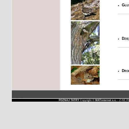
Głu
Dzię
Dro
POZNAJ TATRY
Copyright ©
MATinternet s.c.
- Z-NE.P