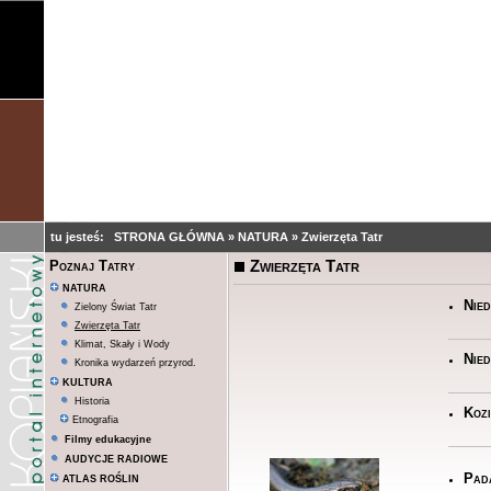
tu jesteś:
STRONA GŁÓWNA
»
NATURA
»
Zwierzęta Tatr
Zwierzęta Tatr
Poznaj Tatry
NATURA
Nied
Zielony Świat Tatr
Zwierzęta Tatr
Klimat, Skały i Wody
Nied
Kronika wydarzeń przyrod.
KULTURA
Historia
Koz
Etnografia
Filmy edukacyjne
AUDYCJE RADIOWE
Pada
ATLAS ROŚLIN