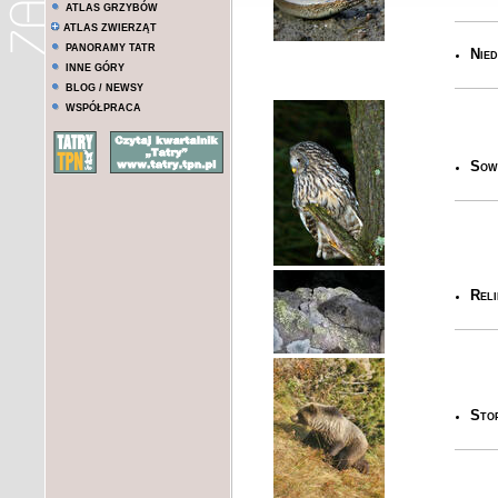
ATLAS GRZYBÓW
ATLAS ZWIERZĄT
PANORAMY TATR
Nied
INNE GÓRY
BLOG / NEWSY
WSPÓŁPRACA
Sowy
Reli
Stop