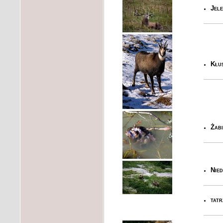
Jele
Kłu
Żab
Nied
tatr