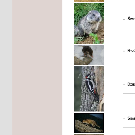
Świ
Ryj
Dzię
Ssak