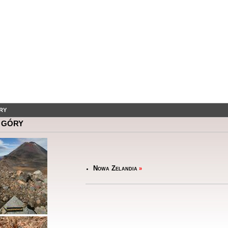
RY
 GÓRY
Nowa Zelandia
»