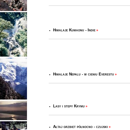
Himalaje Kumaonu - Indie
»
Himalaje Nepalu - w cieniu Everestu
»
Lasy i stepy Krymu
»
Ałtaj grzbiet północno - czujski
»