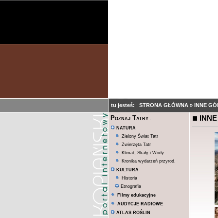
tu jesteś:
STRONA GŁÓWNA
»
INNE GÓ
INNE
Poznaj Tatry
NATURA
Zielony Świat Tatr
Zwierzęta Tatr
Klimat, Skały i Wody
Kronika wydarzeń przyrod.
KULTURA
Historia
Etnografia
Filmy edukacyjne
AUDYCJE RADIOWE
ATLAS ROŚLIN