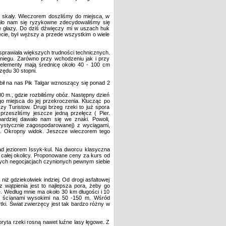
 skały. Wieczorem doszliśmy do miejsca, w
dało nam się ryzykowne zdecydowaliśmy się
ne głazy. Do dziś dźwięczy mi w uszach huk
ecie, był węższy a przede wszystkim o wiele
sprawiała większych trudności technicznych.
 śniegu. Zarówno przy wchodzeniu jak i przy
o elementy mają średnicę około 40 - 100 cm
zędu 30 stopni.
bił na nas Pik Talgar wznoszący się ponad 2
 m., gdzie rozbiliśmy obóz. Następny dzień
 miejsca do jej przekroczenia. Klucząc po
zy Turistow. Drugi brzeg rzeki to już spora
przeszliśmy jeszcze jedną przełęcz ( Pier.
rdziej dawało nam się we znaki. Powoli,
urystycznie zagospodarowanej) z wyciągami,
go. Okropny widok. Jeszcze wieczorem tego
d jeziorem Issyk-kul. Na dworcu klasyczna
całej okolicy. Proponowane ceny za kurs od
zych negocjacjach czynionych pewnym siebie
ż gdziekolwiek indziej. Od drogi asfaltowej
 wątpienia jest to najlepsza pora, żeby go
. Według mnie ma około 30 km długości i 10
i ścianami wysokimi na 50 -150 m. Wśród
ytki. Świat zwierzęcy jest tak bardzo różny w
ryta rzeki rosną nawet luźne lasy łęgowe. Z