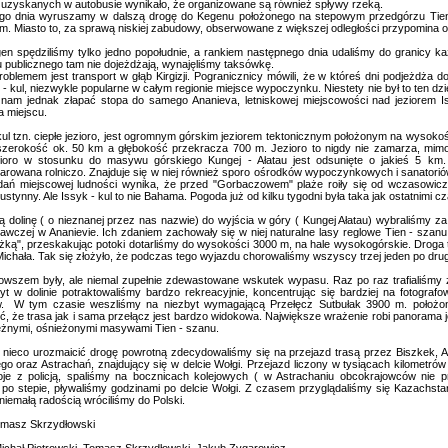
i uzyskanych w autobusie wynikało, że organizowane są również spływy rzeką.
o dnia wyruszamy w dalszą drogę do Kegenu położonego na stepowym przedgórzu Tien - 
km. Miasto to, za sprawą niskiej zabudowy, obserwowane z większej odległości przypomina 
pędziliśmy tylko jedno popołudnie, a rankiem następnego dnia udaliśmy do granicy kaz
u publicznego tam nie dojeżdżają, wynajęliśmy taksówkę.
oblemem jest transport w głąb Kirgizji. Pogranicznicy mówili, że w któreś dni podjeżdża d
 - kul, niezwykle popularne w całym regionie miejsce wypoczynku. Niestety nie był to ten dzi
 nam jednak złapać stopa do samego Ananieva, letniskowej miejscowości nad jeziorem I
a miejscu.
ul tzn. ciepłe jezioro, jest ogromnym górskim jeziorem tektonicznym położonym na wysoko
zerokość ok. 50 km a głębokość przekracza 700 m. Jezioro to nigdy nie zamarza, mimo 
ioro w stosunku do masywu górskiego Kungej - Ałatau jest odsunięte o jakieś 5 km. S
rowana rolniczo. Znajduje się w niej również sporo ośrodków wypoczynkowych i sanatorió
ań miejscowej ludności wynika, że przed "Gorbaczowem" plaże roiły się od wczasowiczów
ustynny. Ale Issyk - kul to nie Bahama. Pogoda już od kilku tygodni była taka jak ostatnimi cz
dolinę ( o nieznanej przez nas nazwie) do wyjścia w góry ( Kungej Ałatau) wybraliśmy 
dawczej w Ananievie. Ich zdaniem zachowały się w niej naturalne lasy reglowe Tien - szanu. 
eżką", przeskakując potoki dotarliśmy do wysokości 3000 m, na hale wysokogórskie. Droga 
ichała. Tak się złożyło, że podczas tego wyjazdu chorowaliśmy wszyscy trzej jeden po drug
szem były, ale niemal zupełnie zdewastowane wskutek wypasu. Raz po raz trafialiśmy 
yt w dolinie potraktowaliśmy bardzo rekreacyjnie, koncentrując się bardziej na fotografo
w. W tym czasie weszliśmy na niezbyt wymagającą Przełęcz Sutbułak 3900 m. położoną 
, że trasa jak i sama przełącz jest bardzo widokowa. Największe wrażenie robi panorama j
ężnymi, ośnieżonymi masywami Tien - szanu.
co urozmaicić drogę powrotną zdecydowaliśmy się na przejazd trasą przez Biszkek, Akt
ego oraz Astrachań, znajdujący się w delcie Wołgi. Przejazd liczony w tysiącach kilometró
oje z policją, spaliśmy na bocznicach kolejowych ( w Astrachaniu obcokrajowców nie prz
po stepie, pływaliśmy godzinami po delcie Wołgi. Z czasem przyglądaliśmy się Kazachst
 niemałą radością wróciliśmy do Polski.
omasz Skrzydłowski