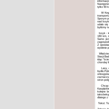
informacj
Następneg
tylko 90 
W Kegen s
transport
Sporym pr
nad Issyk
udało się
byliśmy n
Issyk - k
180 km, s
Samo jez
zagospoda
Z opowiad
wybitnie p
Właściwą 
Stacji Ba
idąc "ści
chorobę M
Lasy, ow
bydło.Pob
orłosępó
zaznaczyć
stron pot
Chcąc nie
Kaspijski
kolejne b
taksówką 
dlatego z
Tekst: T