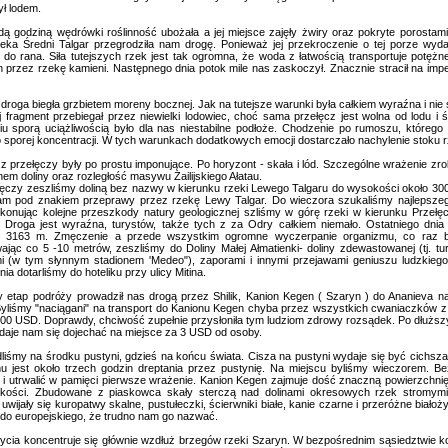
ył lodem.
odziną wędrówki roślinność ubożała a jej miejsce zajęły żwiry oraz pokryte porostami
eka Średni Talgar przegrodziła nam drogę. Ponieważ jej przekroczenie o tej porze wy
do rana. Siła tutejszych rzek jest tak ogromna, że woda z łatwością transportuje potęż
 przez rzekę kamieni. Następnego dnia potok mile nas zaskoczył. Znacznie stracił na imp
oga biegła grzbietem moreny bocznej. Jak na tutejsze warunki była całkiem wyraźna i nie 
ej fragment przebiegał przez niewielki lodowiec, choć sama przełęcz jest wolna od lodu i
u sporą uciążliwością było dla nas niestabilne podłoże. Chodzenie po rumoszu, któreg
sporej koncentracji. W tych warunkach dodatkowych emocji dostarczało nachylenie stoku r
przełęczy były po prostu imponujące. Po horyzont - skała i lód. Szczególne wrażenie zro
em doliny oraz rozległość masywu Zailijskiego Ałatau.
zy zeszliśmy doliną bez nazwy w kierunku rzeki Lewego Talgaru do wysokości około 3000
am pod znakiem przeprawy przez rzekę Lewy Talgar. Do wieczora szukaliśmy najlepszego
konując kolejne przeszkody natury geologicznej szliśmy w górę rzeki w kierunku Przełęc
 Droga jest wyraźna, turystów, także tych z za Odry całkiem niemało. Ostatniego dnia 
i) 3163 m. Zmęczenie a przede wszystkim ogromne wyczerpanie organizmu, co raz ba
jąc co 5 -10 metrów, zeszliśmy do Doliny Małej Ałmatienki- doliny zdewastowanej (tj. t
mi (w tym słynnym stadionem 'Medeo"), zaporami i innymi przejawami geniuszu ludzkie
a dotarliśmy do hoteliku przy ulicy Mitina.
tap podróży prowadził nas drogą przez Shilik, Kanion Kegen ( Szaryn ) do Ananieva na
yliśmy "naciągani" na transport do Kanionu Kegen chyba przez wszystkich cwaniaczków z 
00 USD. Doprawdy, chciwość zupełnie przysłoniła tym ludziom zdrowy rozsądek. Po dłużs
daje nam się dojechać na miejsce za 3 USD od osoby.
my na środku pustyni, gdzieś na końcu świata. Cisza na pustyni wydaje się być cichsza ni
u jest około trzech godzin dreptania przez pustynię. Na miejscu byliśmy wieczorem. Bez
i utrwalić w pamięci pierwsze wrażenie. Kanion Kegen zajmuje dość znaczną powierzchnię
kości. Zbudowane z piaskowca skały sterczą nad dolinami okresowych rzek stromym
uwijały się kuropatwy skalne, pustułeczki, ścierwniki białe, kanie czarne i przeróżne białoż
do europejskiego, że trudno nam go nazwać.
cia koncentruje się głównie wzdłuż brzegów rzeki Szaryn. W bezpośrednim sąsiedztwie ko