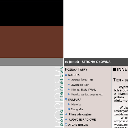
tu jesteś:
STRONA GŁÓWNA
INNE
Poznaj Tatry
NATURA
Tien - s
Zielony Świat Tatr
Zwierzęta Tatr
Wypraw
Klimat, Skały i Wody
Ich źród
z islams
Kronika wydarzeń przyrod.
jednak 
KULTURA
niekompet
Historia
W ciągu t
Etnografia
roślinnyc
zrobiła n
Filmy edukacyjne
W okolic
AUDYCJE RADIOWE
rozpości
wysuszon
ATLAS ROŚLIN