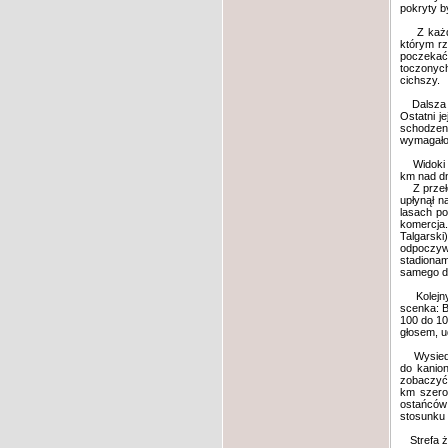
pokryty b
Z każdą g
którym rz
poczekać 
toczonych
cichszy.
Dalsza dr
Ostatni j
schodzeni
wymagało 
Widoki z 
km nad dn
Z przełęc
upłynął n
lasach po
komercja.
Talgarsk
odpoczywa
stadiona
samego dni
Kolejny e
scenka: B
100 do 10
głosem, u
Wysiedliś
do kanion
zobaczyć 
km szero
ostańców 
stosunku 
Strefa ży