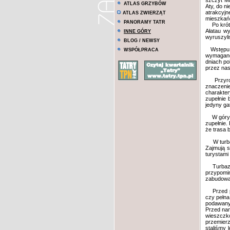
szczyt Ma
ATLAS GRZYBÓW
Aty, do n
atrakcyj
ATLAS ZWIERZĄT
mieszkańc
PANORAMY TATR
Po krótki
Ałatau wy
INNE GÓRY
wyruszyli
BLOG / NEWSY
Wstępu d
WSPÓŁPRACA
wymagane 
dniach po
przez nas
Przyroda
znaczenie
charakter
zupełnie 
jedyny ga
W góry po
zupełnie.
że trasa 
W turbazi
Zajmują s
turystami 
Turbaza p
przypomin
zabudowa
Przed po
czy pełna
podawanyc
Przed nam
wieszczkó
przemierz
staliśmy 