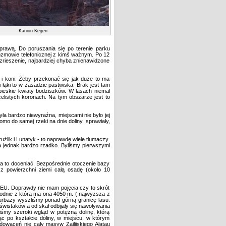
Kanion Kegen
prawą. Do poruszania się po terenie parku
rozmowie telefonicznej z kimś ważnym. Po 12
zrieszenie, najbardziej chyba znienawidzone
i koni. Żeby przekonać się jak duże to ma
i łąki to w zasadzie pastwiska. Brak jest tam
ebieskie kwiaty bodziszków. W lasach niemal
zelistych koronach. Na tym obszarze jest to
a bardzo niewyraźna, miejscami nie było jej
mo do samej rzeki na dnie doliny, sprawiały,
lik i Lunatyk - to naprawdę wiele tłumaczy.
a jednak bardzo rzadko. Byliśmy pierwszymi
a to doceniać. Bezpośrednie otoczenie bazy
 z powierzchni ziemi całą osadę (około 10
EU. Doprawdy nie mam pojęcia czy to skrót
godnie z którą ma ona 4050 m. ( najwyższa z
urbazy wyszliśmy ponad górną granicę lasu.
świstaków a od skał odbijały się nawoływania
iśmy szeroki wgląd w potężną dolinę, którą
 po kształcie doliny, w miejscu, w którym
dowaceń nie cały masyw Zailijskiego Ałatau