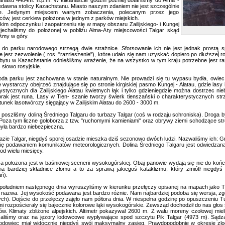
nasu 4484m. n.p.m. W kilkanaście godzin później dotarliśmy do Ałma -
iedawna stolicy Kazachstanu. Miasto naszym zdaniem nie jest szczególnie
ne. Jedynym miejscem wartym zobaczenia, polecanym przez jego
ów, jest cerkiew położona w jednym z parków miejskich.
m odpoczynku i zaopatrzeniu się w mapy obszaru Zailijskiego- i Kungej
jechaliśmy do położonej w pobliżu Ałma-Aty miejscowości Talgar skąd
śmy w góry.
o parku narodowego strzegą dwie strażnice. Sforsowanie ich nie jest jednak prostą s
jest zezwolenie ( ros. "razrieszenie"), które udało się nam uzyskać dopiero po dłuższej 
bytu w Kazachstanie odnieśliśmy wrażenie, że na wszystko w tym kraju potrzebne jest ra
 słowo rosyjskie.
 parku jest zachowana w stanie naturalnym. Nie prowadzi się tu wypasu bydła, owiec 
 wystarczy obejrzeć znajdujące się po stronie kirgiskiej pasmo Kungej - Ałatau, gdzie lasy 
ystycznych dla Zailijskiego Ałatau kwietnych łąk i tylko gdzieniegdzie można dostrzec ni
brak jest runa. Lasy w Tien- szanie tworzy świerk tienszański o charakterystycznych str
tunek lasotwórczy sięgający w Zailijskim Ałatau do 2600 - 3000 m.
szliśmy doliną Średniego Talgaru do turbazy Talgar (coś w rodzaju schroniska). Droga był
 Poza tym liczne gołoborza z tzw. "ruchomymi kamieniami" oraz obrywy ziemi schodzące stro
była bardzo niebezpieczna.
e Talgar, niegdyś sporej osadzie mieszka dziś sezonowo dwóch ludzi. Nazwaliśmy ich: Gruź
ię podawaniem komunikatów meteorologicznych. Dolina Średniego Talgaru jest odwiedzan
od wielu miesięcy.
ołożona jest w baśniowej scenerii wysokogórskiej. Obaj panowie wydają się nie do końc
a bardziej składnice złomu a to za sprawą jakiegoś kataklizmu, który zmiótł niegdyś
ń).
łudniem następnego dnia wyruszyliśmy w kierunku przełęczy opisanej na mapach jako T
 nazwa. Jej wysokość podawana jest bardzo różnie. Nam najbardziej podoba się wersja, z
h). Dojście do przełęczy zajęło nam półtora dnia. W niespełna godzinę po opuszczeniu T
i rozpościerały się bajecznie kolorowe łąki wysokogórskie. Zewsząd dochodził do nas głos 
w. Klimaty zbliżone alpejskich. Altimetr pokazywał 2600 m. Z wału moreny czołowej miel
aliśmy oraz na jęzory lodowcowe wypływające spod szczytu Pik Talgar (4973 m). Sądząc
lodowiec miał widocznie niegdyś swój maksymalny zasięg. Prawdopodobnie w okresie zlo