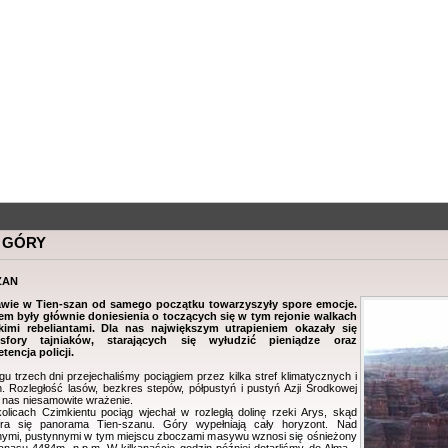
 GÓRY
zan
ie w Tien-szan od samego początku towarzyszyły spore emocje.
łem były głównie doniesienia o toczących się w tym rejonie walkach
kimi rebeliantami. Dla nas największym utrapieniem okazały się
sfory tajniaków, starających się wyłudzić pieniądze oraz
encja policji.
rzech dni przejechaliśmy pociągiem przez kilka stref klimatycznych i
h. Rozległość lasów, bezkres stepów, półpustyń i pustyń Azji Środkowej
a nas niesamowite wrażenie.
ach Czimkientu pociąg wjechał w rozległą dolinę rzeki Arys, skąd
era się panorama Tien-szanu. Góry wypełniają cały horyzont. Nad
ymi, pustynnymi w tym miejscu zboczami masywu wznosi się ośnieżony