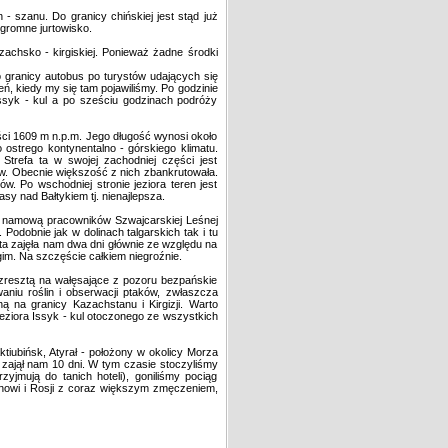
szanu. Do granicy chińskiej jest stąd już
ogromne jurtowisko.
achsko - kirgiskiej. Ponieważ żadne środki
o granicy autobus po turystów udających się
eń, kiedy my się tam pojawiliśmy. Po godzinie
ssyk - kul a po sześciu godzinach podróży
ści 1609 m n.p.m. Jego długość wynosi około
ostrego kontynentalno - górskiego klimatu.
trefa ta w swojej zachodniej części jest
w. Obecnie większość z nich zbankrutowała.
. Po wschodniej stronie jeziora teren jest
asy nad Bałtykiem tj. nienajlepsza.
za namową pracowników Szwajcarskiej Leśnej
Podobnie jak w dolinach talgarskich tak i tu
ta zajęła nam dwa dni głównie ze względu na
im. Na szczęście całkiem niegroźnie.
zresztą na wałęsające z pozoru bezpańskie
waniu roślin i obserwacji ptaków, zwłaszcza
na granicy Kazachstanu i Kirgizji. Warto
eziora Issyk - kul otoczonego ze wszystkich
iubińsk, Atyrał - położony w okolicy Morza
w zajął nam 10 dni. W tym czasie stoczyliśmy
yjmują do tanich hoteli), goniliśmy pociąg
anowi i Rosji z coraz większym zmęczeniem,