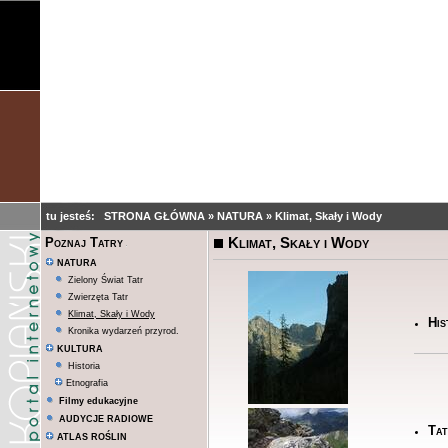
tu jesteś:
STRONA GŁÓWNA
»
NATURA
»
Klimat, Skały i Wody
Klimat, Skały i Wody
Poznaj Tatry
NATURA
Zielony Świat Tatr
Zwierzęta Tatr
Klimat, Skały i Wody
His
Kronika wydarzeń przyrod.
KULTURA
Historia
Etnografia
Filmy edukacyjne
AUDYCJE RADIOWE
Tat
ATLAS ROŚLIN