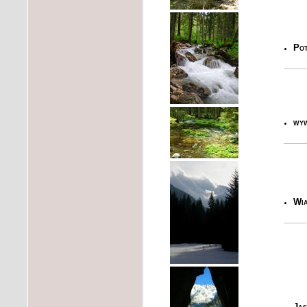
Pot
wyw
Wia
Jas