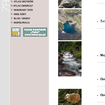
ATLAS GRZYBÓW
ATLAS ZWIERZĄT
PANORAMY TATR
INNE GÓRY
BLOG / NEWSY
Tat
WSPÓŁPRACA
Mię
Obe
Obr