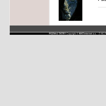
POZNAJ TATRY
Copyright ©
MATinternet s.c.
- Z-NE.P