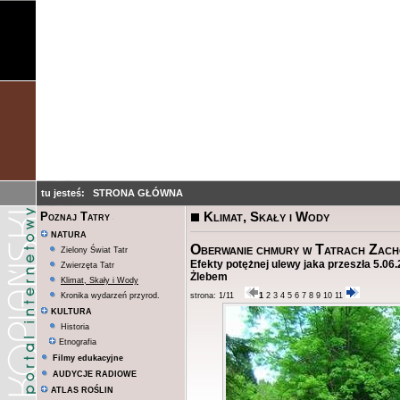
tu jesteś:
STRONA GŁÓWNA
Klimat, Skały i Wody
Poznaj Tatry
NATURA
Oberwanie chmury w Tatrach Zach
Zielony Świat Tatr
Efekty potężnej ulewy jaka przeszła 5.06.
Zwierzęta Tatr
Żlebem
Klimat, Skały i Wody
Kronika wydarzeń przyrod.
strona: 1/11
1
2
3
4
5
6
7
8
9
10
11
KULTURA
Historia
Etnografia
Filmy edukacyjne
AUDYCJE RADIOWE
ATLAS ROŚLIN