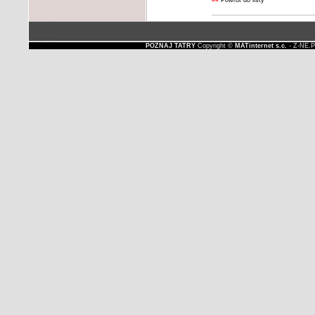
««
Powrót do listy
POZNAJ TATRY
Copyright ©
MATinternet s.c.
- Z-NE.P