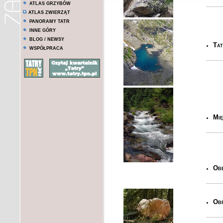
ATLAS GRZYBÓW
ATLAS ZWIERZĄT
PANORAMY TATR
INNE GÓRY
BLOG / NEWSY
Tat
WSPÓŁPRACA
Mię
Obe
Obr