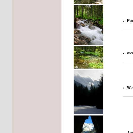
Pot
wyw
Wia
Jas