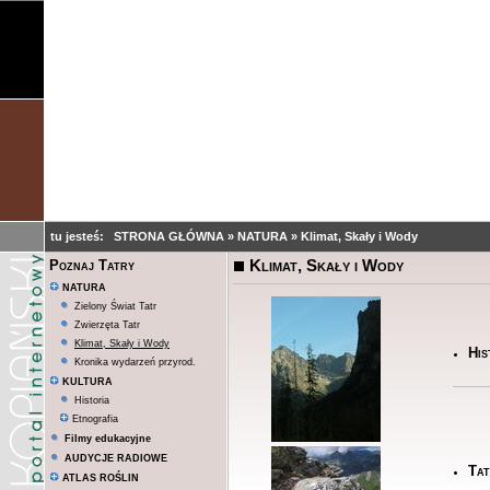
tu jesteś:
STRONA GŁÓWNA
»
NATURA
»
Klimat, Skały i Wody
Klimat, Skały i Wody
Poznaj Tatry
NATURA
Zielony Świat Tatr
Zwierzęta Tatr
Klimat, Skały i Wody
His
Kronika wydarzeń przyrod.
KULTURA
Historia
Etnografia
Filmy edukacyjne
AUDYCJE RADIOWE
Tat
ATLAS ROŚLIN