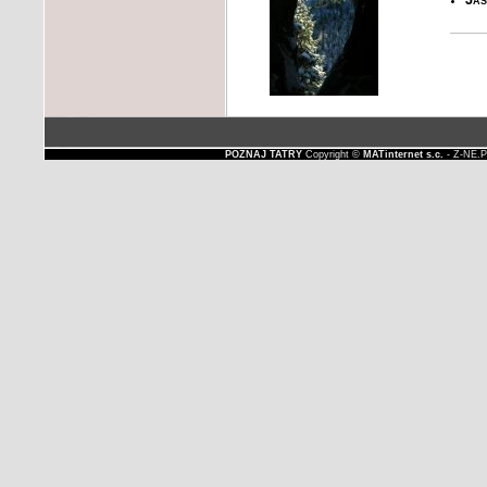
POZNAJ TATRY
Copyright ©
MATinternet s.c.
- Z-NE.P