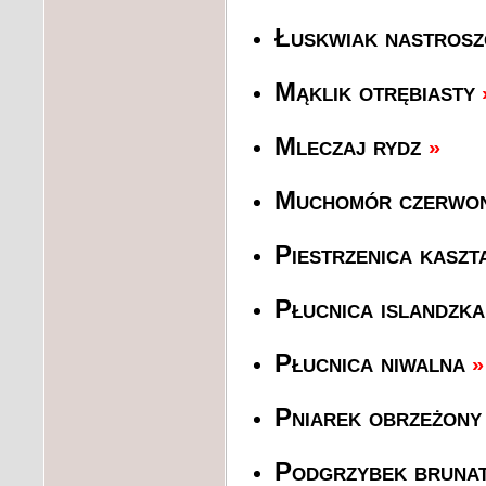
Łuskwiak nastros
Mąklik otrębiasty
Mleczaj rydz
»
Muchomór czerwo
Piestrzenica kasz
Płucnica islandzka
Płucnica niwalna
»
Pniarek obrzeżon
Podgrzybek bruna