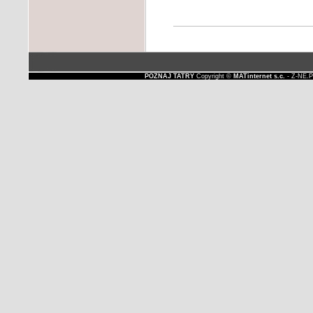
POZNAJ TATRY
Copyright ©
MATinternet s.c.
- Z-NE.P