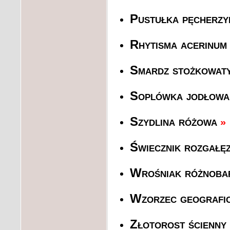
Pustułka pęcherzy
Rhytisma acerinum
Smardz stożkowat
Soplówka jodłow
Szydlina różowa
»
Świecznik rozgałę
Wrośniak różnoba
Wzorzec geografi
Złotorost ścienny