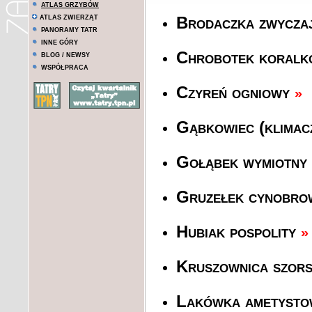
ATLAS GRZYBÓW
ATLAS ZWIERZĄT
Brodaczka zwycza
PANORAMY TATR
INNE GÓRY
Chrobotek koralk
BLOG / NEWSY
WSPÓŁPRACA
Czyreń ogniowy
»
Gąbkowiec (klimac
Gołąbek wymiotny
Gruzełek cynobr
Hubiak pospolity
»
Kruszownica szors
Lakówka ametyst