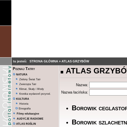
tu jesteś:
STRONA GŁÓWNA
»
ATLAS GRZYBÓW
ATLAS GRZYB
Poznaj Tatry
NATURA
Zielony Świat Tatr
Zwierzęta Tatr
Nazwa:
Klimat, Skały i Wody
Nazwa łacińska:
Kronika wydarzeń przyrod.
KULTURA
Historia
Borowik ceglasto
Etnografia
Filmy edukacyjne
AUDYCJE RADIOWE
Borowik szlachet
ATLAS ROŚLIN