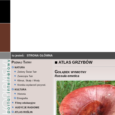
tu jesteś:
STRONA GŁÓWNA
ATLAS GRZYBÓW
Poznaj Tatry
NATURA
Gołąbek wymiotny
Zielony Świat Tatr
Russula emetica
Zwierzęta Tatr
Klimat, Skały i Wody
Kronika wydarzeń przyrod.
KULTURA
Historia
Etnografia
Filmy edukacyjne
AUDYCJE RADIOWE
ATLAS ROŚLIN