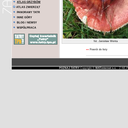
ATLAS GRZYBÓW
ATLAS ZWIERZĄT
PANORAMY TATR
INNE GÓRY
BLOG / NEWSY
WSPÓŁPRACA
fot. Jarosław Wenta
««
Powrót do listy
POZNAJ TATRY
Copyright ©
MATinternet s.c.
- Z-NE.P