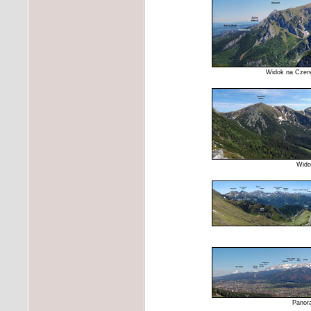
Widok na Czerw
Wido
Panora