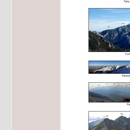
Tatry
Cze
Panora
Pa