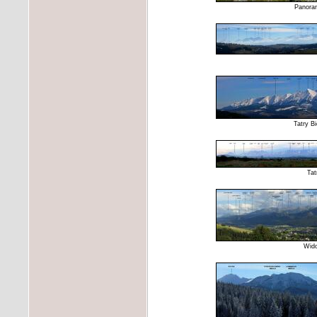
Panoram
Tatry B
Tat
Wido