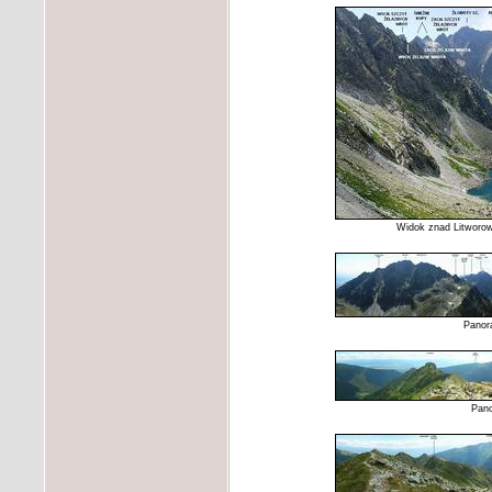
Widok znad Litworow
Panor
Pano