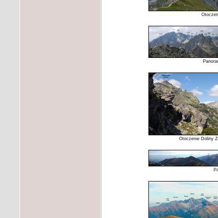
Otoczen
Panora
Otoczenie Doliny Z
Pa