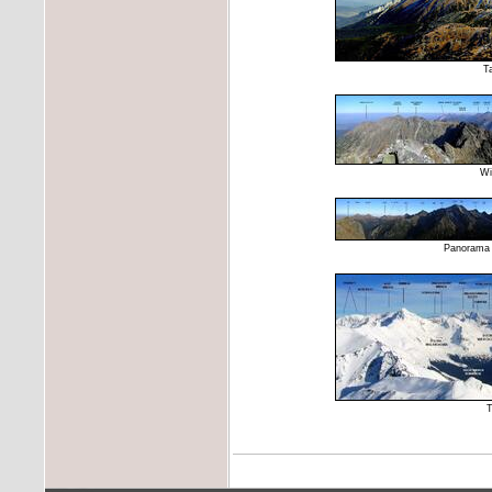
T
Wi
Panorama 3
T