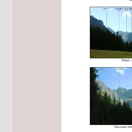
Wi
Widok z
Otoczenie Dol