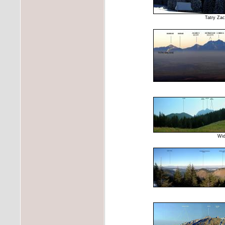
Tatry Zac
Wid