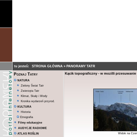
tu jesteś:
STRONA GŁÓWNA
»
PANORAMY TATR
Kącik topograficzny - w mozilli przesuwanie
Poznaj Tatry
NATURA
Zielony Świat Tatr
Zwierzęta Tatr
Klimat, Skały i Wody
Kronika wydarzeń przyrod.
KULTURA
Historia
Etnografia
Filmy edukacyjne
AUDYCJE RADIOWE
Widok na Czer
ATLAS ROŚLIN