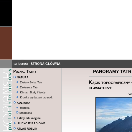
tu jesteś:
STRONA GŁÓWNA
PANORAMY TATR
Poznaj Tatry
NATURA
Kącik topograficzny -
Zielony Świat Tatr
klawiaturze
Zwierzęta Tatr
Klimat, Skały i Wody
Wi
Kronika wydarzeń przyrod.
KULTURA
Historia
Etnografia
Filmy edukacyjne
AUDYCJE RADIOWE
ATLAS ROŚLIN