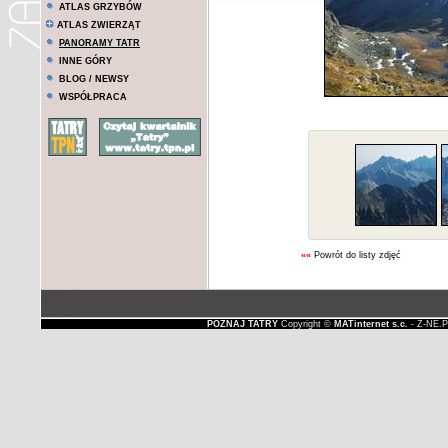
ATLAS GRZYBÓW
ATLAS ZWIERZĄT
PANORAMY TATR
INNE GÓRY
BLOG / NEWSY
WSPÓŁPRACA
««
Powrót do listy zdjęć
POZNAJ TATRY
Copyright ©
MATinternet s.c.
- Z-NE.P