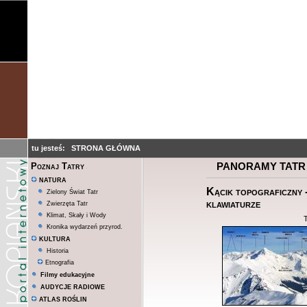
tu jesteś:
STRONA GŁÓWNA
PANORAMY TATR
Poznaj Tatry
NATURA
Kącik topograficzny -
Zielony Świat Tatr
klawiaturze
Zwierzęta Tatr
Klimat, Skały i Wody
Kronika wydarzeń przyrod.
KULTURA
Historia
Etnografia
Filmy edukacyjne
AUDYCJE RADIOWE
ATLAS ROŚLIN