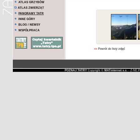
ATLAS GRZYBÓW
ATLAS ZWIERZĄT
PANORAMY TATR
INNE GÓRY
BLOG / NEWSY
WSPÓŁPRACA
««
Powrót do listy zdjęć
POZNAJ TATRY
Copyright ©
MATinternet s.c.
- Z-NE.P