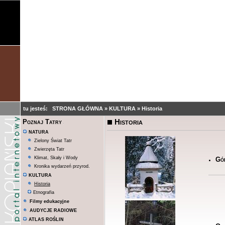
tu jesteś:
STRONA GŁÓWNA
»
KULTURA
»
Historia
Historia
Poznaj Tatry
NATURA
Zielony Świat Tatr
Zwierzęta Tatr
Klimat, Skały i Wody
Gó
Kronika wydarzeń przyrod.
KULTURA
Historia
Etnografia
Filmy edukacyjne
AUDYCJE RADIOWE
ATLAS ROŚLIN