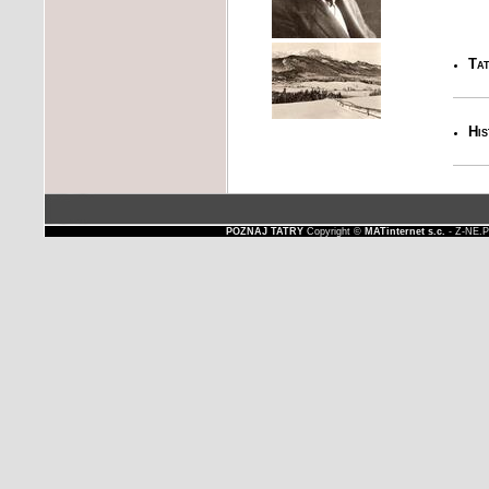
Tat
His
POZNAJ TATRY
Copyright ©
MATinternet s.c.
- Z-NE.P