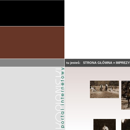
tu jesteś:
STRONA GŁÓWNA
»
IMPREZY