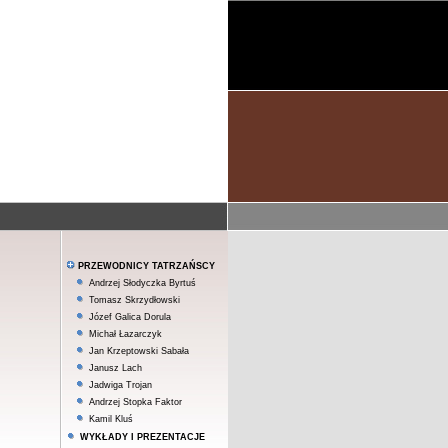
PRZEWODNICY TATRZAŃSCY
Andrzej Słodyczka Byrtuś
Tomasz Skrzydłowski
Józef Galica Dorula
Michał Łazarczyk
Jan Krzeptowski Sabała
Janusz Lach
Jadwiga Trojan
Andrzej Stopka Faktor
Kamil Kluś
WYKŁADY I PREZENTACJE