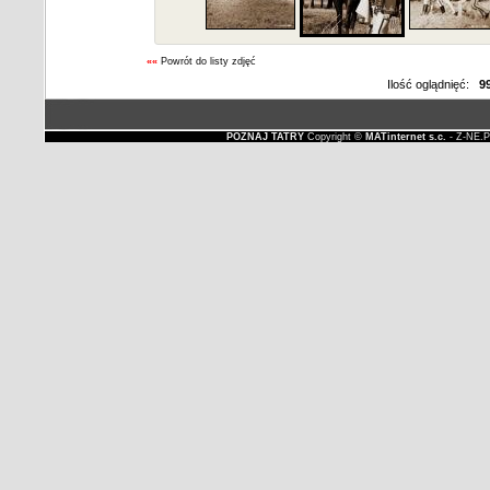
««
Powrót do listy zdjęć
Ilość oglądnięć:
9
POZNAJ TATRY
Copyright ©
MATinternet s.c.
- Z-NE.P