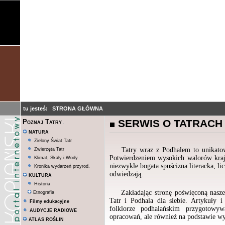
tu jesteś:
STRONA GŁÓWNA
SERWIS O TATRACH
Poznaj Tatry
NATURA
Zielony Świat Tatr
Tatry wraz z Podhalem to unikatowe m
Zwierzęta Tatr
Potwierdzeniem wysokich walorów krajo
Klimat, Skały i Wody
niezwykle bogata spuścizna literacka, li
Kronika wydarzeń przyrod.
odwiedzają.
KULTURA
Historia
Zakładając stronę poświęconą nasz
Etnografia
Tatr i Podhala dla siebie. Artykuły 
Filmy edukacyjne
folklorze podhalańskim przygotowyw
AUDYCJE RADIOWE
opracowań, ale również na podstawie wy
ATLAS ROŚLIN