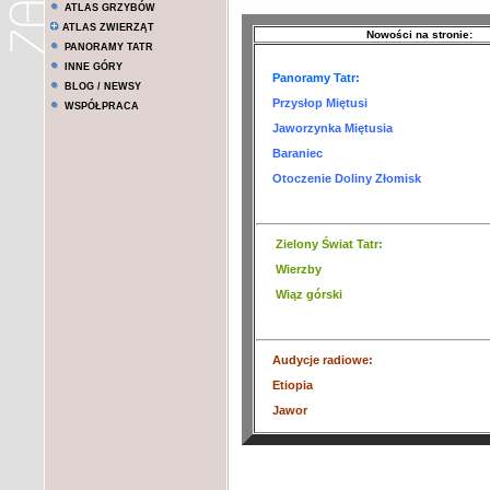
ATLAS GRZYBÓW
ATLAS ZWIERZĄT
Nowości na stronie:
PANORAMY TATR
INNE GÓRY
Panoramy Tatr:
BLOG / NEWSY
Przysłop Miętusi
WSPÓŁPRACA
Jaworzynka Miętusia
Baraniec
Otoczenie Doliny Złomisk
Zielony Świat Tatr
:
Wierzby
Wiąz górski
Audycje radiowe:
Etiopia
Jawor