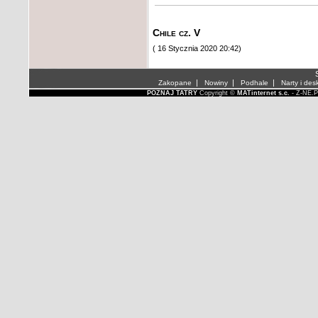
Chile cz. V
( 16 Stycznia 2020 20:42)
S
|
|
|
Zakopane
Nowiny
Podhale
Narty i des
POZNAJ TATRY
Copyright ©
MATinternet s.c.
- Z-NE.P