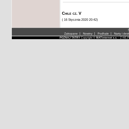
Chile cz. V
( 16 Stycznia 2020 20:42)
S
|
|
|
Zakopane
Nowiny
Podhale
Narty i des
POZNAJ TATRY
Copyright ©
MATinternet s.c.
- Z-NE.P