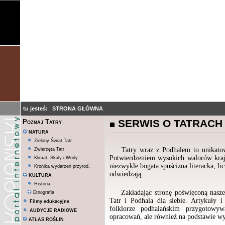
tu jesteś:
STRONA GŁÓWNA
SERWIS O TATRACH
Poznaj Tatry
NATURA
Zielony Świat Tatr
Tatry wraz z Podhalem to unikatowe m
Zwierzęta Tatr
Potwierdzeniem wysokich walorów krajo
Klimat, Skały i Wody
niezwykle bogata spuścizna literacka, li
Kronika wydarzeń przyrod.
odwiedzają.
KULTURA
Historia
Zakładając stronę poświęconą nasz
Etnografia
Tatr i Podhala dla siebie. Artykuły 
Filmy edukacyjne
folklorze podhalańskim przygotowyw
AUDYCJE RADIOWE
opracowań, ale również na podstawie wy
ATLAS ROŚLIN