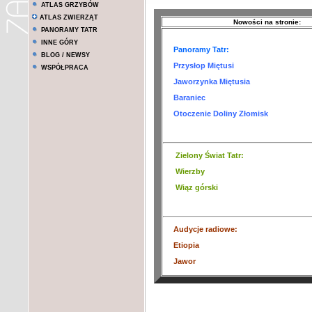
ATLAS GRZYBÓW
ATLAS ZWIERZĄT
Nowości na stronie:
PANORAMY TATR
INNE GÓRY
Panoramy Tatr:
BLOG / NEWSY
Przysłop Miętusi
WSPÓŁPRACA
Jaworzynka Miętusia
Baraniec
Otoczenie Doliny Złomisk
Zielony Świat Tatr
:
Wierzby
Wiąz górski
Audycje radiowe:
Etiopia
Jawor