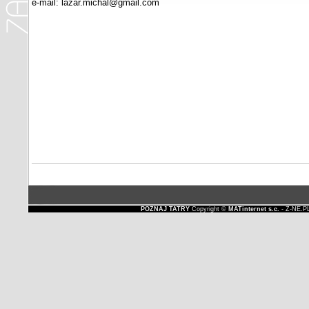
e-mail: lazar.michal@gmail.com
POZNAJ TATRY
Copyright ©
MATinternet s.c.
- Z-NE.P