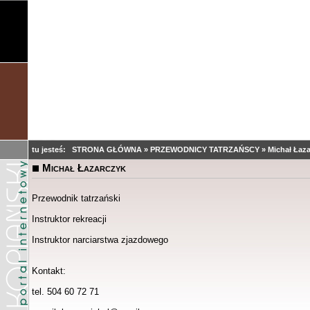
tu jesteś:
STRONA GŁÓWNA
»
PRZEWODNICY TATRZAŃSCY
»
Michał Łaz
Michał Łazarczyk
Przewodnik tatrzański
Instruktor rekreacji
Instruktor narciarstwa zjazdowego
Kontakt:
tel. 504 60 72 71