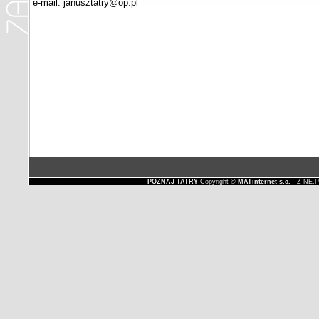
e-mail: janusztatry@op.pl
POZNAJ TATRY
Copyright ©
MATinternet s.c.
- Z-NE.P