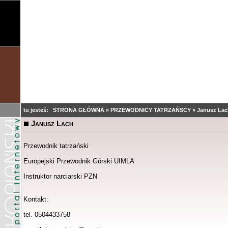
tu jesteś:
STRONA GŁÓWNA
»
PRZEWODNICY TATRZAŃSCY
»
Janusz Lac
Janusz Lach
Przewodnik tatrzański
Europejski Przewodnik Górski UIMLA
Instruktor narciarski PZN
Kontakt:
tel. 0504433758