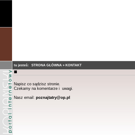
tu jesteś:
STRONA GŁÓWNA
»
KONTAKT
Napisz co sądzisz stronie.
Czekamy na komentarze i uwagi.
Nasz email:
poznajtatry@op.pl