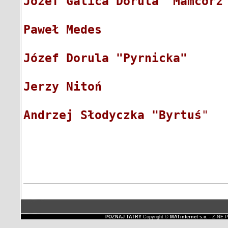
Józef Galica Dorula "Mamcorz
Paweł Medes
                 
Józef Dorula "Pyrnicka"
     
Jerzy Nitoń
                 
Andrzej Słodyczka "Byrtuś
"  
POZNAJ TATRY
Copyright ©
MATinternet s.c.
- Z-NE.P