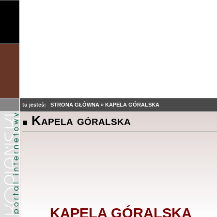
tu jesteś:
STRONA GŁÓWNA
»
KAPELA GÓRALSKA
Kapela góralska
KAPELA GÓRALSKA