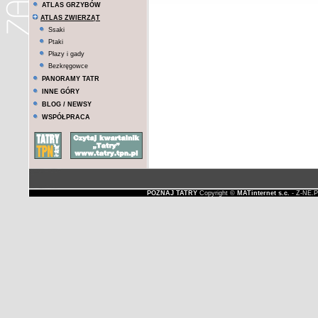
ATLAS GRZYBÓW
ATLAS ZWIERZĄT
Ssaki
Ptaki
Płazy i gady
Bezkręgowce
PANORAMY TATR
INNE GÓRY
BLOG / NEWSY
WSPÓŁPRACA
POZNAJ TATRY
Copyright ©
MATinternet s.c.
- Z-NE.P