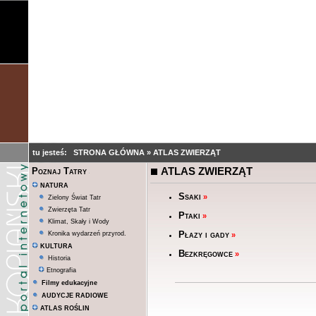
tu jesteś:
STRONA GŁÓWNA
»
ATLAS ZWIERZĄT
ATLAS ZWIERZĄT
Poznaj Tatry
NATURA
Ssaki
»
Zielony Świat Tatr
Zwierzęta Tatr
Ptaki
»
Klimat, Skały i Wody
Płazy i gady
Kronika wydarzeń przyrod.
»
KULTURA
Bezkręgowce
»
Historia
Etnografia
Filmy edukacyjne
AUDYCJE RADIOWE
ATLAS ROŚLIN