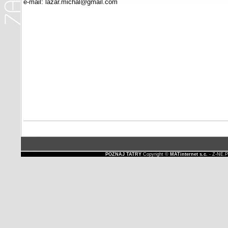
e-mail: lazar.michal@gmail.com
POZNAJ TATRY
Copyright ©
MATinternet s.c.
- Z-NE.P