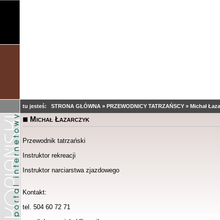
tu jesteś:
STRONA GŁÓWNA
»
PRZEWODNICY TATRZAŃSCY
»
Michał Łaz
Michał Łazarczyk
Przewodnik tatrzański
Instruktor rekreacji
Instruktor narciarstwa zjazdowego
Kontakt:
tel. 504 60 72 71