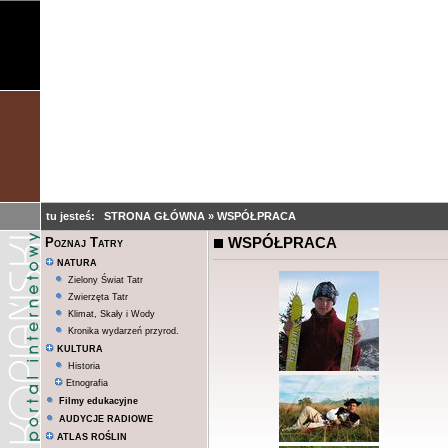
tu jesteś:
STRONA GŁÓWNA
»
WSPÓŁPRACA
WSPÓŁPRACA
Poznaj Tatry
NATURA
Zielony Świat Tatr
Zwierzęta Tatr
Klimat, Skały i Wody
Kronika wydarzeń przyrod.
KULTURA
Historia
Etnografia
Filmy edukacyjne
AUDYCJE RADIOWE
ATLAS ROŚLIN