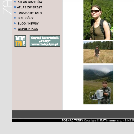
ATLAS GRZYBÓW
ATLAS ZWIERZĄT
PANORAMY TATR
INNE GÓRY
BLOG / NEWSY
WSPÓŁPRACA
POZNAJ TATRY
Copyright ©
MATinternet s.c.
- Z-NE.P