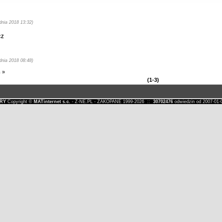
dnia 2018 13:32)
cz
dnia 2018 08:48)
m
»
(1-3)
RY
Copyright ©
MATinternet s.c.
- Z-NE.PL - ZAKOPANE 1999-2026 ::
30702476
odwiedzin od 2007-0