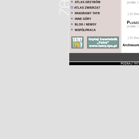
ATLAS GRZYBÓW
(żródło: )
ATLAS ZWIERZĄT
PANORAMY TATR
( 21 Gru
INNE GÓRY
Plusz
BLOG / NEWSY
(żródło: )
WSPÓŁPRACA
( 21 Gru
Archiwu
POZNAJ TAT