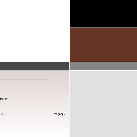
skie
:32)
więcej
»