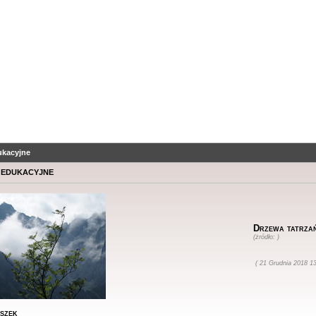
ukacyjne
 edukacyjne
Drzewa tatrzań
(żródło: )
( 21 Grudnia 2018 13
szek