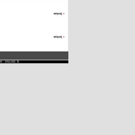
więcej
»
więcej
»
1-09 ONLINE:
5