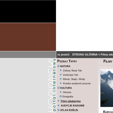
tu jesteś:
STRONA GŁÓWNA
»
Filmy ed
Filmy
Poznaj Tatry
NATURA
Zielony Świat Tatr
Zwierzęta Tatr
Klimat, Skały i Wody
Kronika wydarzeń przyrod.
KULTURA
Historia
Etnografia
Filmy edukacyjne
AUDYCJE RADIOWE
ATLAS ROŚLIN
Kopciu