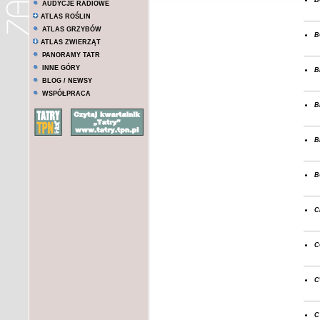
AUDYCJE RADIOWE
ATLAS ROŚLIN
ATLAS GRZYBÓW
b
ATLAS ZWIERZĄT
PANORAMY TATR
b
INNE GÓRY
BLOG / NEWSY
WSPÓŁPRACA
b
b
b
c
c
c
c