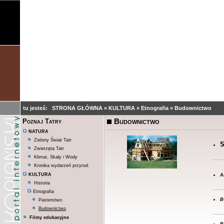
tu jesteś:
STRONA GŁÓWNA
»
KULTURA
»
Etnografia
»
Budownictwo
Budownictwo
Poznaj Tatry
NATURA
Zielony Świat Tatr
S
Zwierzęta Tatr
Klimat, Skały i Wody
Kronika wydarzeń przyrod.
a
KULTURA
Historia
Etnografia
b
Pasterstwo
Budownictwo
Filmy edukacyjne
b