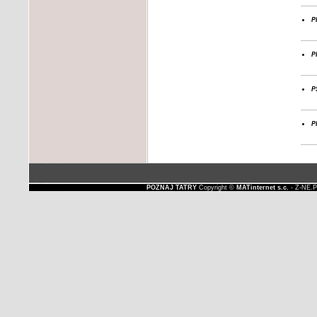
p
p
p
p
POZNAJ TATRY
Copyright ©
MATinternet s.c.
- Z-NE.P