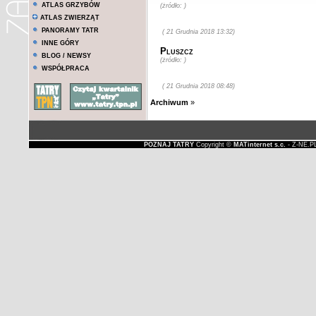
ATLAS GRZYBÓW
(żródło: )
ATLAS ZWIERZĄT
PANORAMY TATR
( 21 Grudnia 2018 13:32)
INNE GÓRY
Pluszcz
BLOG / NEWSY
(żródło: )
WSPÓŁPRACA
( 21 Grudnia 2018 08:48)
Archiwum
»
POZNAJ TATRY
Copyright ©
MATinternet s.c.
- Z-NE.P