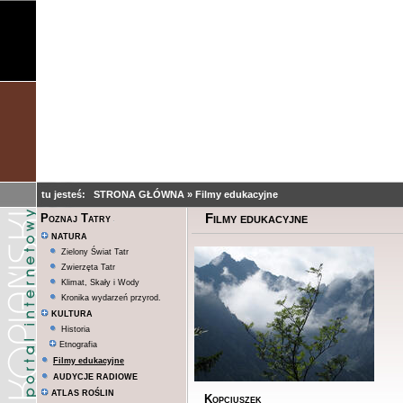
tu jesteś:
STRONA GŁÓWNA
»
Filmy edukacyjne
Filmy edukacyjne
Poznaj Tatry
NATURA
Zielony Świat Tatr
Zwierzęta Tatr
Klimat, Skały i Wody
Kronika wydarzeń przyrod.
KULTURA
Historia
Etnografia
Filmy edukacyjne
AUDYCJE RADIOWE
ATLAS ROŚLIN
Kopciuszek