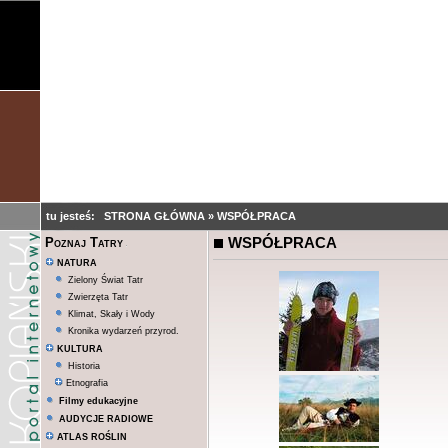
tu jesteś:
STRONA GŁÓWNA
»
WSPÓŁPRACA
WSPÓŁPRACA
Poznaj Tatry
NATURA
Zielony Świat Tatr
Zwierzęta Tatr
Klimat, Skały i Wody
Kronika wydarzeń przyrod.
KULTURA
Historia
Etnografia
Filmy edukacyjne
AUDYCJE RADIOWE
ATLAS ROŚLIN