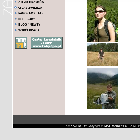
ATLAS GRZYBÓW
ATLAS ZWIERZĄT
PANORAMY TATR
INNE GÓRY
BLOG / NEWSY
WSPÓŁPRACA
POZNAJ TATRY
Copyright ©
MATinternet s.c.
- Z-NE.P