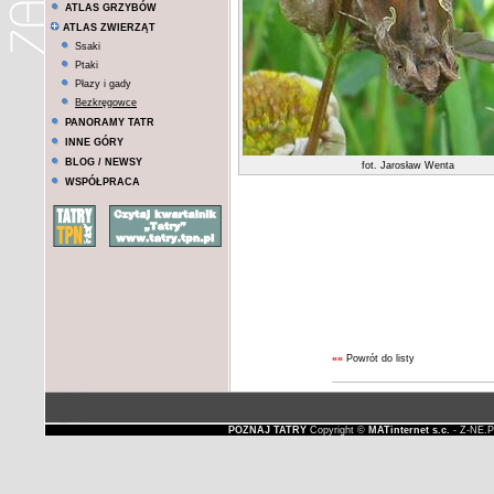
ATLAS GRZYBÓW
ATLAS ZWIERZĄT
Ssaki
Ptaki
Płazy i gady
Bezkręgowce
PANORAMY TATR
INNE GÓRY
BLOG / NEWSY
fot. Jarosław Wenta
WSPÓŁPRACA
««
Powrót do listy
POZNAJ TATRY
Copyright ©
MATinternet s.c.
- Z-NE.P