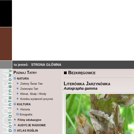
tu jesteś:
STRONA GŁÓWNA
Bezkręgowce
Poznaj Tatry
NATURA
Literówka Jarzynówka
Zielony Świat Tatr
Autographa gamma
Zwierzęta Tatr
Klimat, Skały i Wody
Kronika wydarzeń przyrod.
KULTURA
Historia
Etnografia
Filmy edukacyjne
AUDYCJE RADIOWE
ATLAS ROŚLIN