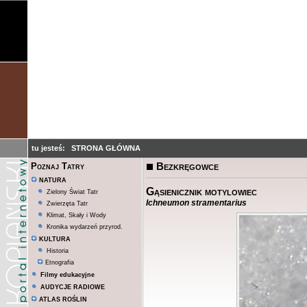
tu jesteś:
STRONA GŁÓWNA
Bezkręgowce
Poznaj Tatry
NATURA
Gąsienicznik motylowiec
Zielony Świat Tatr
Ichneumon stramentarius
Zwierzęta Tatr
Klimat, Skały i Wody
Kronika wydarzeń przyrod.
KULTURA
Historia
Etnografia
Filmy edukacyjne
AUDYCJE RADIOWE
ATLAS ROŚLIN