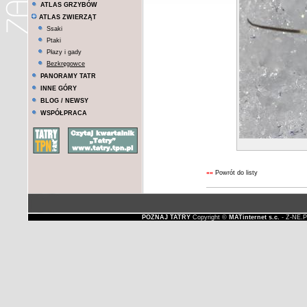
ATLAS GRZYBÓW
ATLAS ZWIERZĄT
Ssaki
Ptaki
Płazy i gady
Bezkręgowce
PANORAMY TATR
INNE GÓRY
BLOG / NEWSY
WSPÓŁPRACA
««
Powrót do listy
POZNAJ TATRY
Copyright ©
MATinternet s.c.
- Z-NE.P