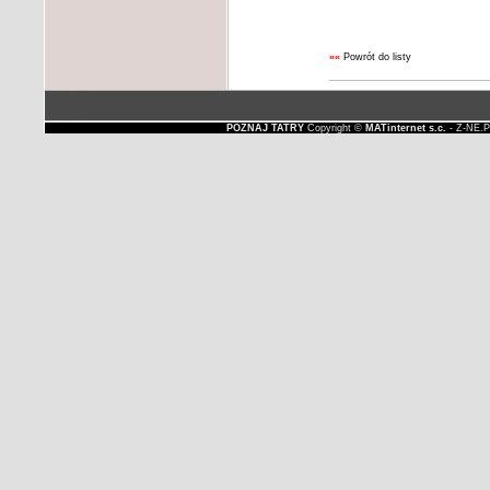
««
Powrót do listy
POZNAJ TATRY
Copyright ©
MATinternet s.c.
- Z-NE.P