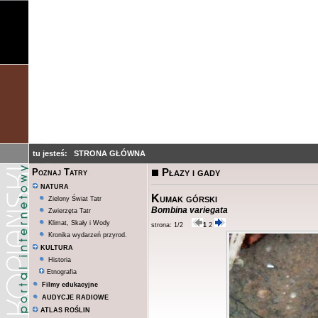
tu jesteś:
STRONA GŁÓWNA
Płazy i gady
Poznaj Tatry
NATURA
Kumak górski
Zielony Świat Tatr
Bombina variegata
Zwierzęta Tatr
Klimat, Skały i Wody
strona: 1/2
1
2
Kronika wydarzeń przyrod.
KULTURA
Historia
Etnografia
Filmy edukacyjne
AUDYCJE RADIOWE
ATLAS ROŚLIN