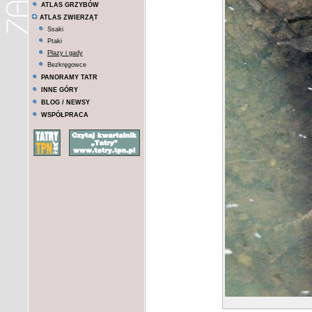
ATLAS GRZYBÓW
ATLAS ZWIERZĄT
Ssaki
Ptaki
Płazy i gady
Bezkręgowce
PANORAMY TATR
INNE GÓRY
BLOG / NEWSY
WSPÓŁPRACA