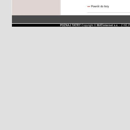
««
Powrót do listy
POZNAJ TATRY
Copyright ©
MATinternet s.c.
- Z-NE.P