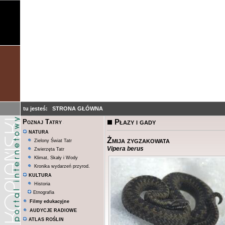
tu jesteś:
STRONA GŁÓWNA
Płazy i gady
Poznaj Tatry
NATURA
Żmija zygzakowata
Zielony Świat Tatr
Vipera berus
Zwierzęta Tatr
Klimat, Skały i Wody
Kronika wydarzeń przyrod.
KULTURA
Historia
Etnografia
Filmy edukacyjne
AUDYCJE RADIOWE
ATLAS ROŚLIN