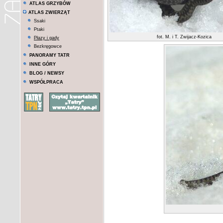
ATLAS GRZYBÓW
ATLAS ZWIERZĄT
Ssaki
Ptaki
fot. M. i T. Zwijacz-Kozica
Płazy i gady
Bezkręgowce
PANORAMY TATR
INNE GÓRY
BLOG / NEWSY
WSPÓŁPRACA