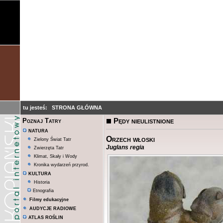
tu jesteś:
STRONA GŁÓWNA
Pędy nieulistnione
Poznaj Tatry
NATURA
Orzech włoski
Zielony Świat Tatr
Juglans regia
Zwierzęta Tatr
Klimat, Skały i Wody
Kronika wydarzeń przyrod.
KULTURA
Historia
Etnografia
Filmy edukacyjne
AUDYCJE RADIOWE
ATLAS ROŚLIN