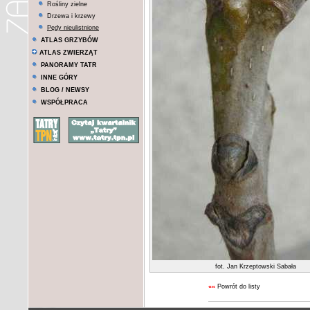
Rośliny zielne
Drzewa i krzewy
Pędy nieulistnione
ATLAS GRZYBÓW
ATLAS ZWIERZĄT
PANORAMY TATR
INNE GÓRY
BLOG / NEWSY
WSPÓŁPRACA
fot. Jan Krzeptowski Sabała
««
Powrót do listy