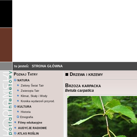
tu jesteś:
STRONA GŁÓWNA
Drzewa i krzewy
Poznaj Tatry
NATURA
Brzoza karpacka
Zielony Świat Tatr
Betula carpatica
Zwierzęta Tatr
Klimat, Skały i Wody
Kronika wydarzeń przyrod.
KULTURA
Historia
Etnografia
Filmy edukacyjne
AUDYCJE RADIOWE
ATLAS ROŚLIN