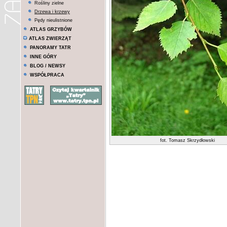
Rośliny zielne
Drzewa i krzewy
Pędy nieulistnione
ATLAS GRZYBÓW
ATLAS ZWIERZĄT
PANORAMY TATR
INNE GÓRY
BLOG / NEWSY
WSPÓŁPRACA
fot. Tomasz Skrzydłowski