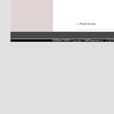
««
Powrót do listy
POZNAJ TATRY
Copyright ©
MATinternet s.c.
- Z-NE.P