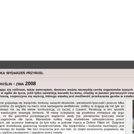
ka wydarzeń przyrod.
roślin - zima 2008
ając się roślinom, także zwierzętom, dostrzec można niezwykłą cechę organizmów żywych. 
, w ogóle do życia, jeśli tylko zaistnieją warunki ku temu, choćby w postaci pierwszych cie
osną, rozpoczyna się wyścig, którego stawką jest możliwość przekazania genów w sztafec
cie pojawiają się lepiężniki, krokusy, sasanki słowackie, pierwiosnki łyszczaki i jeszcze kilka
unków. Ze względu na nieco inne wymagania siedliskowe, rośliny te ścigają się nie tyle ze
ieważ nie są dla siebie konkurencją, co raczej z czasem. Realizują w ten sposób
 ewolucyjnie strategię istnienia. W miarę ocieplania się powietrza zmniejsza się jego
ć, co dla gatunków porastających wapienne skały (np. pierwiosnka łyszczak) niesie
zagrożenie dla życia. Wprawdzie rośliny mają dodatkowe zabezpieczenia przed
em, ale wczesne kwitnięcie (w tym roku w połowie marca w Dolinie Filipki inf. Zbigniew
 jest dodatkową gwarancją bezpieczeństwa. Dla lepiężników i krokusów ważniejszy jest
dostęp do światła. Nie bez znaczenia jest też fakt, że dzięki wczesnemu pojawianiu się
ą częściej zauważane i zapylane przez owady.