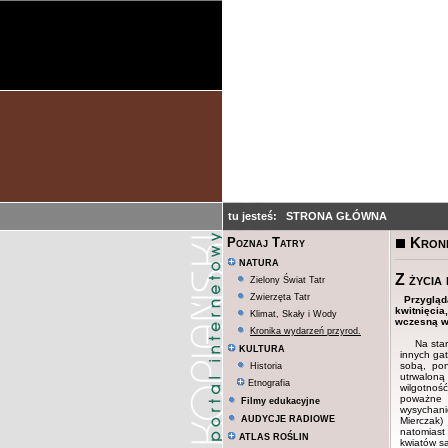
tu jesteś:
STRONA GŁÓWNA
Kroni
Poznaj Tatry
NATURA
Z życia 
Zielony Świat Tatr
Zwierzęta Tatr
Przygląd
kwitnięcia
Klimat, Skały i Wody
wczesną wi
Kronika wydarzeń przyrod.
Na star
KULTURA
innych gat
sobą, pon
Historia
utrwaloną
Etnografia
wilgotnoś
poważne 
Filmy edukacyjne
wysychani
AUDYCJE RADIOWE
Mierczak)
natomiast 
ATLAS ROŚLIN
kwiatów s