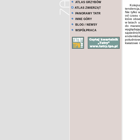
ATLAS GRZYBÓW
Kolejn
ATLAS ZWIERZĄT
tendencja,
Nie tylko 
PANORAMY TATR
od czasu 
które obse
INNE GÓRY
w latach u
BLOG / NEWSY
do marato
wyglądają
WSPÓŁPRACA
sąsiednic
endemitów
południow
kwiatowe 