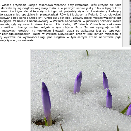
a wiosna przyniosła kolejne rekordowo wczesne daty kwitnienia. Jeśli utrzyma się taka
 doczekamy się ciągłości wegetacji roślin, a w pewnym sensie jest już tak u lepiężników.
w marcu i w lutym, ale także w styczniu i grudniu pojawiały się u nich kwiatostany. Padający
do czasu śnieg specjalnie im przeszkadzał. Również krokusy na Polanie Chochołowskiej,
rwowano pod koniec lutego (inf. Grzegorz Bachleda), zakwitły blisko miesiąc wcześniej niż
biegłych. W Dolinie Chochołowskiej, w Wielkich Koryciskach, w pierwszej dekadzie marca
nu włączyły się sasanki słowackie (inf. Filip Zięba). W Tatrach Polskich tę efektownie
cą roślinę zobaczyć można jedynie w tym miejscu. Poza Tatrami występuje w kilku
h masywach górskich na terytorium Słowacji, przez co zaliczana jest do typowych
 zachodniokarpackich. Także w Wielkich Koryciskach oraz w kilku innych miejscach o
ej wystawie na wysokości Drogi pod Reglami w tym samym czasie nabrzmiałe pąki
miały żywce gruczołowate.