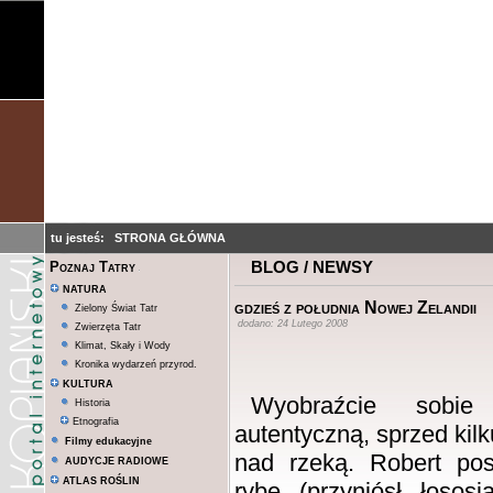
tu jesteś:
STRONA GŁÓWNA
BLOG / NEWSY
Poznaj Tatry
NATURA
gdzieś z południa Nowej Zelandii
Zielony Świat Tatr
dodano: 24 Lutego 2008
Zwierzęta Tatr
Klimat, Skały i Wody
Kronika wydarzeń przyrod.
KULTURA
Wyobraźcie sobie 
Historia
Etnografia
autentyczną, sprzed kilk
Filmy edukacyjne
nad rzeką. Robert pos
AUDYCJE RADIOWE
ATLAS ROŚLIN
rybę (przyniósł łosos