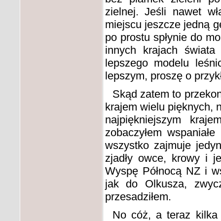
zielnej. Jeśli nawet w
miejscu jeszcze jedną ge
po prostu spłynie do mo
innych krajach świat
lepszego modelu leśnic
lepszym, proszę o przyk
Skąd zatem to przekon
krajem wielu pięknych, n
najpiękniejszym kraj
zobaczyłem wspaniałe g
wszystko zajmuje jedy
zjadły owce, krowy i j
Wyspę Północą NZ i ws
jak do Olkusza, zwycz
przesadziłem.
No cóż, a teraz kilk