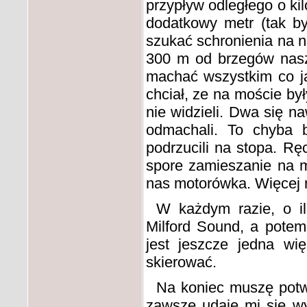
przypływ odległego o k
dodatkowy metr (tak by
szukać schronienia na n
300 m od brzegów nasze
machać wszystkim co ja
chciał, ze na moście by
nie widzieli. Dwa się n
odmachali. To chyba b
podrzucili na stopa. R
spore zamieszanie na m
nas motorówka. Więcej n
W każdym razie, o il
Milford Sound, a potem
jest jeszcze jedna w
skierować.
Na koniec muszę potwi
zawsze udaje mi się wy