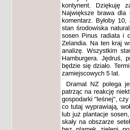
kontynent. Dziękuję z
Największe brawa dla Ł
komentarz. Byłoby 10, 
stan środowiska natural
sosen Pinus radiata i d
Zelandia. Na ten kraj w
analizę. Wszystkim st
Hamburgera. Jędruś, p
będzie się działo. Termi
zamiejscowych 5 lat.
Dramat NZ polega jes
patrząc na reakcję niek
gospodarki "leśnej", czy 
co tutaj wyprawiają, wo
lub już plantacje sosen
skały na obszarze setek
bez plamek zieleni po