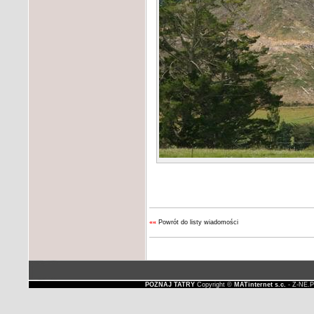
««
Powrót do listy wiadomości
POZNAJ TATRY
Copyright ©
MATinternet s.c.
- Z-NE.P