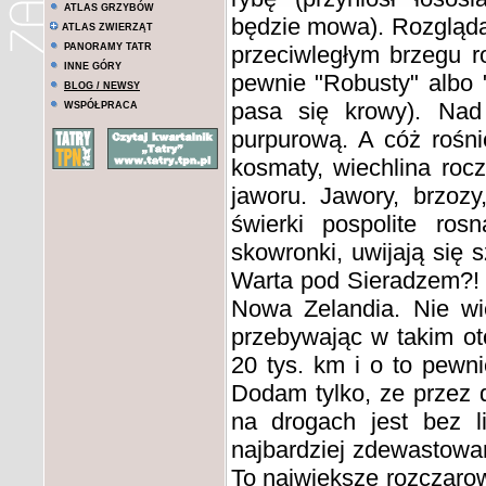
ATLAS GRZYBÓW
będzie mowa). Rozgląda
ATLAS ZWIERZĄT
PANORAMY TATR
przeciwległym brzegu ro
INNE GÓRY
pewnie "Robusty" albo "
BLOG / NEWSY
pasa się krowy). Nad
WSPÓŁPRACA
purpurową. A cóż rośnie
kosmaty, wiechlina roc
jaworu. Jawory, brzoz
świerki pospolite ro
skowronki, uwijają się 
Warta pod Sieradzem?! O
Nowa Zelandia. Nie wi
przebywając w takim ot
20 tys. km i o to pewnie
Dodam tylko, ze przez 
na drogach jest bez l
najbardziej zdewastowan
To największe rozczaro