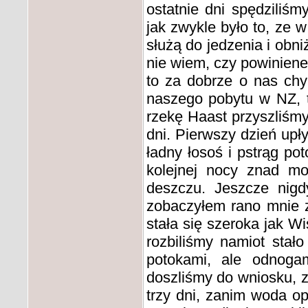
ostatnie dni spędzili
jak zwykle było to, ze w
służą do jedzenia i obn
nie wiem, czy powiniene
to za dobrze o nas chy
naszego pobytu w NZ, 
rzekę Haast przyszliśm
dni. Pierwszy dzień upł
ładny łosoś i pstrąg pot
kolejnej nocy znad mo
deszczu. Jeszcze nigd
zobaczyłem rano mnie z
stała się szeroka jak Wi
rozbiliśmy namiot stał
potokami, ale odnogam
doszliśmy do wniosku, z
trzy dni, zanim woda op