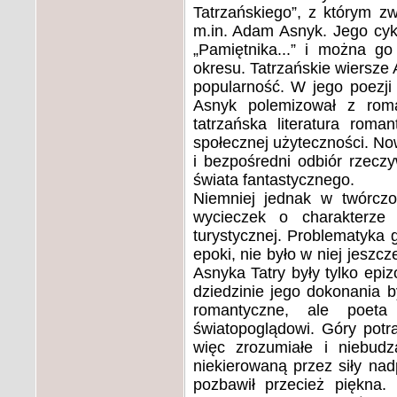
Tatrzańskiego”, z którym zw
m.in. Adam Asnyk. Jego cyk
„Pamiętnika...” i można go
okresu. Tatrzańskie wiersze
popularność. W jego poezji 
Asnyk polemizował z roma
tatrzańska literatura roma
społecznej użyteczności. N
i bezpośredni odbiór rzeczy
świata fantastycznego.
Niemniej jednak w twórczo
wycieczek o charakterze r
turystycznej. Problematyka 
epoki, nie było w niej jeszc
Asnyka Tatry były tylko epiz
dziedzinie jego dokonania 
romantyczne, ale poeta
światopoglądowi. Góry potra
więc zrozumiałe i niebud
niekierowaną przez siły nad
pozbawił przecież piękna.