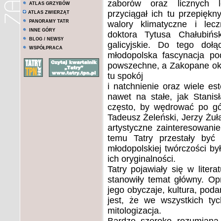
zaborów oraz licznych l
ATLAS GRZYBÓW
przyciągał ich tu przepiękny
ATLAS ZWIERZĄT
PANORAMY TATR
walory klimatyczne i lecz
INNE GÓRY
doktora Tytusa Chałubiń
BLOG / NEWSY
galicyjskie. Do tego dołą
WSPÓŁPRACA
młodopolska fascynacja pod
powszechne, a Zakopane okaz
tu spokój
i natchnienie oraz wiele est
nawet na stałe, jak Stanis
często, by wędrować po gór
Tadeusz Żeleński, Jerzy Żuła
artystyczne zainteresowanie
temu Tatry przestały być
młodopolskiej twórczości by
ich oryginalności.
Tatry pojawiały się w liter
stanowiły temat główny. Op
jego obyczaje, kultura, pod
jest, że we wszystkich ty
mitologizacja.