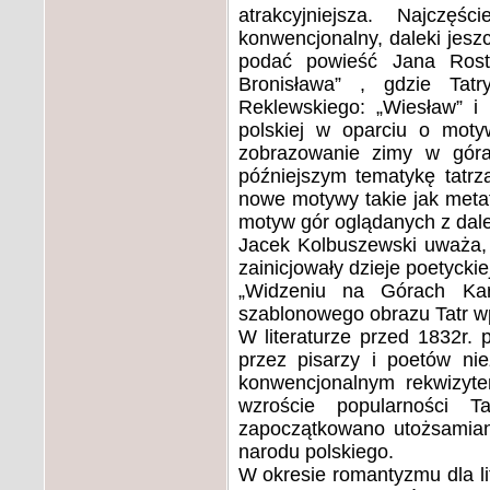
atrakcyjniejsza. Najcz
konwencjonalny, daleki jes
podać powieść Jana Rostw
Bronisława” , gdzie Tat
Reklewskiego: „Wiesław” i
polskiej w oparciu o moty
zobrazowanie zimy w góra
późniejszym tematykę tatrz
nowe motywy takie jak metaf
motyw gór oglądanych z dale
Jacek Kolbuszewski uważa, ż
zainicjowały dzieje poetycki
„Widzeniu na Górach Kar
szablonowego obrazu Tatr wpr
W literaturze przed 1832r.
przez pisarzy i poetów nie
konwencjonalnym rekwizytem
wzroście popularności T
zapoczątkowano utożsamiani
narodu polskiego.
W okresie romantyzmu dla lit