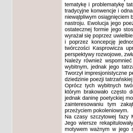
tematykę i problematykę ta
tradycyjne konwencje i odnal
niewątpliwym osiągnięciem 
nastroju. Ewolucja jego poe
ostatecznej formie jego sto
wyrażał się poprzez uwielbie
i poprzez koncepcję jednoś
twórczości Kasprowicza upr
perspektywy rozwojowe, zwł
Należy również wspomnieć 
wybitnym, jednak jego tatr
Tworzył impresjonistyczne p
dziedzinie poezji tatrzańskie
Oprócz tych wybitnych twó
którym brakowało często do
jednak daninę poetyckiej m
zainteresowaniu tym zakąt
przeżyciem pokoleniowym.
Na czasy szczytowej fazy Mło
Jego wiersze rekapitulowały
motywem ważnym w jego sys