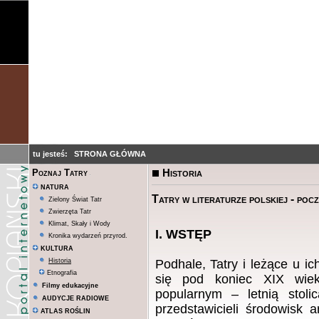
tu jesteś:
STRONA GŁÓWNA
Historia
Poznaj Tatry
NATURA
Tatry w literaturze polskiej - pocz
Zielony Świat Tatr
Zwierzęta Tatr
Klimat, Skały i Wody
I. WSTĘP
Kronika wydarzeń przyrod.
KULTURA
Historia
Podhale, Tatry i leżące u i
Etnografia
się pod koniec XIX wie
Filmy edukacyjne
popularnym – letnią stoli
AUDYCJE RADIOWE
przedstawicieli środowisk a
ATLAS ROŚLIN