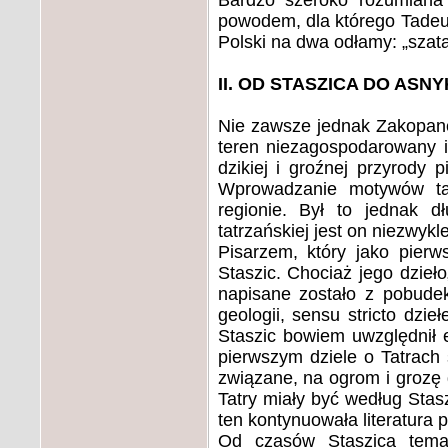
Bardzo szeroko rozumiana 
powodem, dla którego Tadeusz
Polski na dwa odłamy: „szata
II. OD STASZICA DO ASN
Nie zawsze jednak Zakopane
teren niezagospodarowany i
dzikiej i groźnej przyrody p
Wprowadzanie motywów tat
regionie. Był to jednak dł
tatrzańskiej jest on niezwykle
Pisarzem, który jako pierw
Staszic. Chociaż jego dzieł
napisane zostało z pobude
geologii, sensu stricto d
Staszic bowiem uwzględnił 
pierwszym dziele o Tatrach 
związane, na ogrom i grozę 
Tatry miały być według Sta
ten kontynuowała literatura 
Od czasów Staszica tematy