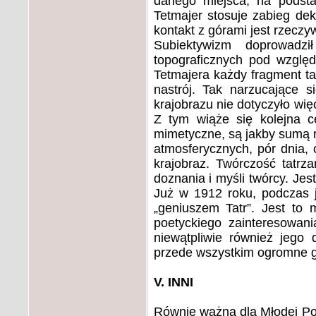
danego miejsca, na podsta
Tetmajer stosuje zabieg deko
kontakt z górami jest rzeczy
Subiektywizm doprowadzi
topograficznych pod wzglę
Tetmajera każdy fragment t
nastrój. Tak narzucające s
krajobrazu nie dotyczyło wię
Z tym wiąże się kolejna c
mimetyczne, są jakby sumą 
atmosferycznych, pór dnia, o
krajobraz. Twórczość tatrz
doznania i myśli twórcy. Je
Już w 1912 roku, podczas j
„geniuszem Tatr”. Jest to
poetyckiego zainteresowani
niewątpliwie również jego 
przede wszystkim ogromne g
V. INNI
Równie ważna dla Młodej Pol