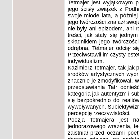
Tetmajer jest wyjątkowym p
jego ścisły związek z Podh
swoje młode lata, a później
jego twórczości znalazł swoje
nie były ani epizodem, ani r
treści, jak stały się jedny
składnikiem jego twórczośc
odrębna, Tetmajer odciął s
Przeciwstawił im czysty este
indywidualizm.
Kazimierz Tetmajer, tak jak p
środków artystycznych wyp
znacznie je zmodyfikował, w
przedstawiania Tatr odnieś
kategoria jak autentyzm i s
się bezpośrednio do realiów
wywoływanych. Subiektywizm 
percepcję rzeczywistości.
Poezja Tetmajera jest na
jednorazowego wrażenia, te
zaistniał przed oczami poet