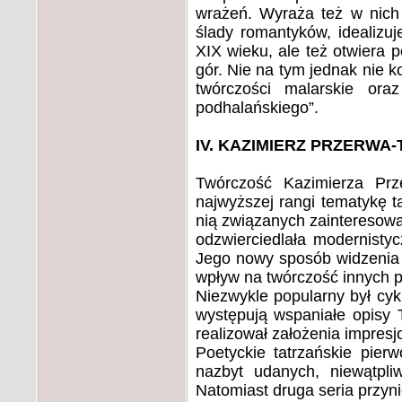
wrażeń. Wyraża też w nich 
ślady romantyków, idealizu
XIX wieku, ale też otwiera
gór. Nie na tym jednak nie k
twórczości malarskie oraz
podhalańskiego”.
IV. KAZIMIERZ PRZERWA
Twórczość Kazimierza Prz
najwyższej rangi tematykę ta
nią związanych zainteresowań
odzwierciedlała modernistyc
Jego nowy sposób widzenia g
wpływ na twórczość innych 
Niezwykle popularny był cyk
występują wspaniałe opisy T
realizował założenia impresj
Poetyckie tatrzańskie pierw
nazbyt udanych, niewątpli
Natomiast druga seria przyni