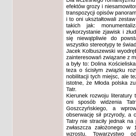
Dla wczesnego romantyzmu c
efektów grozy i niesamowito
transpozycji opisów panoramy
i to oni ukształtowali zest
takich jak: monumentaliz
wykorzystanie zjawisk i złu
się niewątpliwie do powst
wszystko stereotypy te świad
Jacek Kolbuszewski wyodrębn
zainteresowań związane z mi
a były to: Dolina Kościelis
teza o ścisłym związku rozwo
nobilitacji tych miejsc, ale 
istotne, że Młoda polska zu
Tatr.
Kierunek rozwoju literatury 
oni sposób widzenia Tat
Goszczyńskiego, a wprow
obserwację sił przyrody, a 
Tatry nie straciły jednak na
zwłaszcza założonego w 18
wzrostu. Towarzystwo o