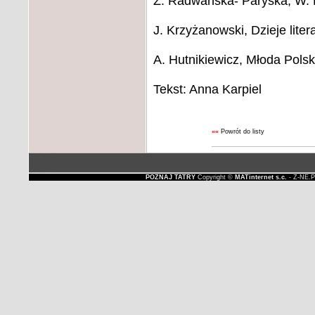
Z. Radwańska- Paryska, W. H
J. Krzyżanowski, Dzieje lite
A. Hutnikiewicz, Młoda Pols
Tekst: Anna Karpiel
««
Powrót do listy
POZNAJ TATRY
Copyright ©
MATinternet s.c.
- Z-NE.P