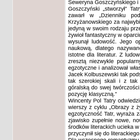
Seweryna Goszczyńskiego i 
Goszczyński „stworzył” Tat
zawarł w „Dzienniku po
Krzyżanowskiego za najwybitn
jedyną w swoim rodzaju prze
żywioł fantastyczny w oparci
wysunął ludowość. Jego op
naukową, dlatego nazywano
istotne dla literatur. Z lu
zresztą niezwykle popular
egzotyczne i analizował wła
Jacek Kolbuszewski tak pod
tak szerokiej skali i z ta
góralską do swej twórczości
pozycję klasyczną.”
Wincenty Pol Tatry odwiedził
wierszy z cyklu „Obrazy z ż
egzotyczność Tatr, wyraża za
zjawisko zupełnie nowe, n
środków literackich ucieka w
przyczynił się do literackiego