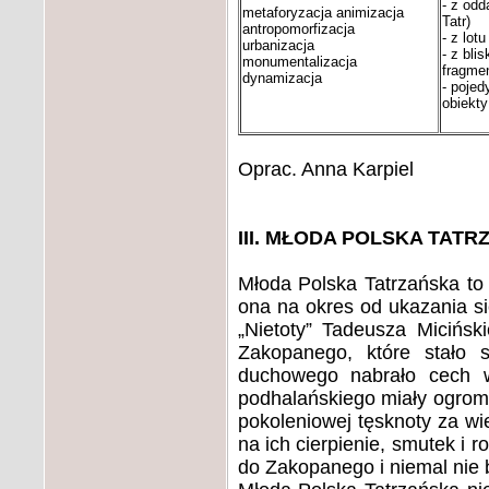
- z odd
metaforyzacja animizacja
Tatr)
antropomorfizacja
- z lotu
urbanizacja
- z bli
monumentalizacja
fragmen
dynamizacja
- poje
obiekty
Oprac. Anna Karpiel
III. MŁODA POLSKA TAT
Młoda Polska Tatrzańska to
ona na okres od ukazania si
„Nietoty” Tadeusza Micińsk
Zakopanego, które stało s
duchowego nabrało cech wi
podhalańskiego miały ogrom
pokoleniowej tęsknoty za wi
na ich cierpienie, smutek i 
do Zakopanego i niemal nie b