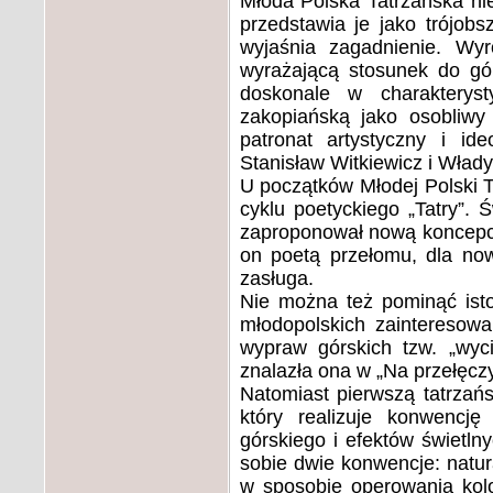
Młoda Polska Tatrzańska ni
przedstawia je jako trójob
wyjaśnia zagadnienie. Wy
wyrażającą stosunek do gór
doskonale w charakterys
zakopiańską jako osobliwy
patronat artystyczny i ide
Stanisław Witkiewicz i Wład
U początków Młodej Polski Ta
cyklu poetyckiego „Tatry”. 
zaproponował nową koncepcję
on poetą przełomu, dla now
zasługa.
Nie można też pominąć isto
młodopolskich zainteresow
wypraw górskich tzw. „wyc
znalazła ona w „Na przełęcz
Natomiast pierwszą tatrzańs
który realizuje konwencję
górskiego i efektów świetln
sobie dwie konwencje: natura
w sposobie operowania kol