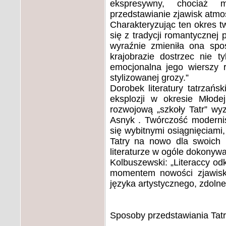
ekspresywny, chociaż m
przedstawianie zjawisk atmo
Charakteryzując ten okres 
się z tradycji romantycznej 
wyraźnie zmieniła ona spos
krajobrazie dostrzec nie t
emocjonalna jego wierszy 
stylizowanej grozy.”
Dorobek literatury tatrzań
eksplozji w okresie Młodej
rozwojową „szkoły Tatr” wyz
Asnyk . Twórczość modernis
się wybitnymi osiągnięciami
Tatry na nowo dla swoich 
literaturze w ogóle dokonywa
Kolbuszewski: „Literaccy odk
momentem nowości zjawisk
języka artystycznego, zdoln
Sposoby przedstawiania Tatr 