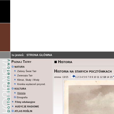
tu jesteś:
STRONA GŁÓWNA
Historia
Poznaj Tatry
NATURA
Historia na starych pocztówkach
Zielony Świat Tatr
Zwierzęta Tatr
strona: 13/15
1
2
3
4
5
6
7
8
9
10
11
12
13
14
15
Klimat, Skały i Wody
Kronika wydarzeń przyrod.
KULTURA
Historia
Etnografia
Filmy edukacyjne
AUDYCJE RADIOWE
ATLAS ROŚLIN