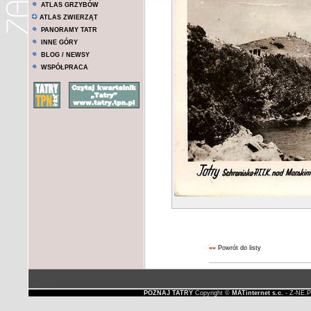
ATLAS GRZYBÓW
ATLAS ZWIERZĄT
PANORAMY TATR
INNE GÓRY
BLOG / NEWSY
WSPÓŁPRACA
««
Powrót do listy
POZNAJ TATRY
Copyright ©
MATinternet s.c.
- Z-NE.P