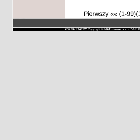
Pierwszy
««
(1-99)
(
POZNAJ TATRY
Copyright ©
MATinternet s.c.
- Z-NE.P