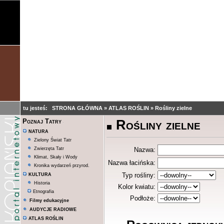
tu jesteś:
STRONA GŁÓWNA
»
ATLAS ROŚLIN
»
Rośliny zielne
Rośliny zielne
Poznaj Tatry
NATURA
Zielony Świat Tatr
Zwierzęta Tatr
Nazwa:
Klimat, Skały i Wody
Nazwa łacińska:
Kronika wydarzeń przyrod.
Typ rośliny:
KULTURA
Historia
Kolor kwiatu:
Etnografia
Podłoże:
Filmy edukacyjne
AUDYCJE RADIOWE
ATLAS ROŚLIN