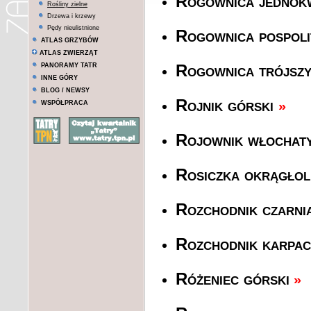
Rogownica jednok
Rośliny zielne
Drzewa i krzewy
Pędy nieulistnione
Rogownica pospoli
ATLAS GRZYBÓW
ATLAS ZWIERZĄT
PANORAMY TATR
Rogownica trójsz
INNE GÓRY
BLOG / NEWSY
Rojnik górski
»
WSPÓŁPRACA
Rojownik włochat
Rosiczka okrągłol
Rozchodnik czarni
Rozchodnik karpac
Różeniec górski
»