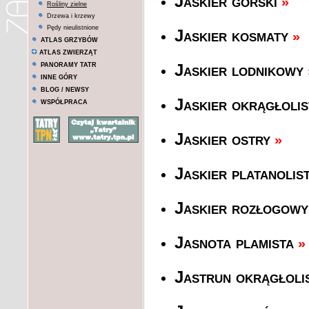
Jaskier górski
»
Rośliny zielne
Drzewa i krzewy
Pędy nieulistnione
Jaskier kosmaty
»
ATLAS GRZYBÓW
ATLAS ZWIERZĄT
PANORAMY TATR
Jaskier lodnikowy
INNE GÓRY
BLOG / NEWSY
Jaskier okrągłolis
WSPÓŁPRACA
Jaskier ostry
»
Jaskier platanolis
Jaskier rozłogowy
Jasnota plamista
»
Jastrun okrągłoli