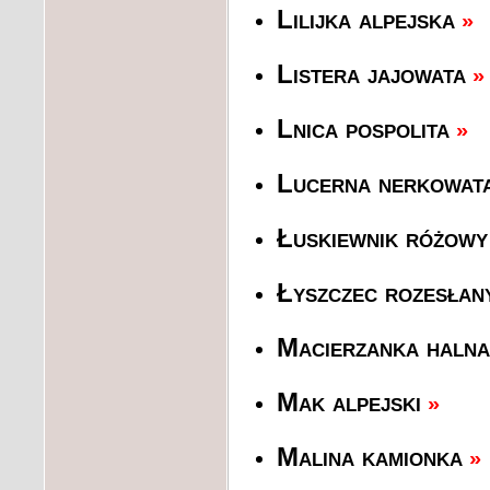
Lilijka alpejska
»
Listera jajowata
»
Lnica pospolita
»
Lucerna nerkowat
Łuskiewnik różowy
Łyszczec rozesłan
Macierzanka halna
Mak alpejski
»
Malina kamionka
»