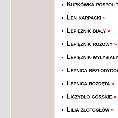
Kupkówka pospolit
Len karpacki
»
Lepiężnik biały
»
Lepiężnik różowy
»
Lepiężnik wyłysiał
Lepnica bezłodygo
Lepnica rozdęta
»
Liczydło górskie
»
Lilia złotogłów
»