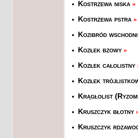
Kostrzewa niska
»
Kostrzewa pstra
»
Kozibród wschodni
Kozłek bzowy
»
Kozłek całolistny
Kozłek trójlistko
Krągłolist (Ryzom
Kruszczyk błotny
Kruszczyk rdzawo