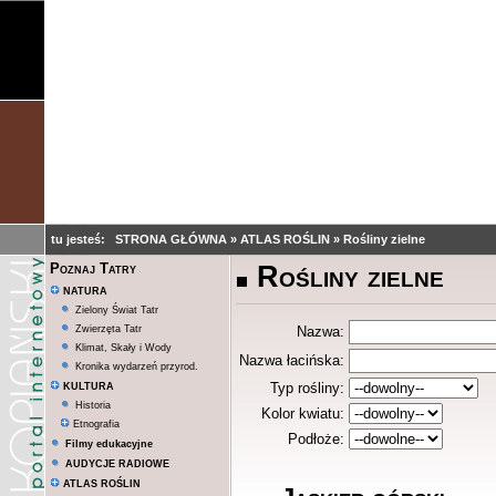
tu jesteś:
STRONA GŁÓWNA
»
ATLAS ROŚLIN
»
Rośliny zielne
Rośliny zielne
Poznaj Tatry
NATURA
Zielony Świat Tatr
Zwierzęta Tatr
Nazwa:
Klimat, Skały i Wody
Nazwa łacińska:
Kronika wydarzeń przyrod.
Typ rośliny:
KULTURA
Historia
Kolor kwiatu:
Etnografia
Podłoże:
Filmy edukacyjne
AUDYCJE RADIOWE
ATLAS ROŚLIN