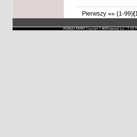
Pierwszy
««
(1-99)
(
POZNAJ TATRY
Copyright ©
MATinternet s.c.
- Z-NE.P