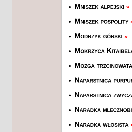
Mniszek alpejski
»
Mniszek pospolity
Modrzyk górski
»
Mokrzyca Kitaibel
Mozga trzcinowat
Naparstnica purp
Naparstnica zwyc
Naradka mlecznobi
Naradka włosista