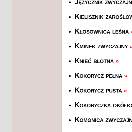
Języcznik zwyczajn
Kielisznik zaroślo
Kłosownica leśna
Kminek zwyczajny
Knieć błotna
»
Kokorycz pełna
»
Kokorycz pusta
»
Kokoryczka okółk
Komonica zwyczaj